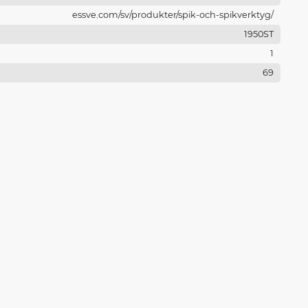
essve.com/sv/produkter/spik-och-spikverktyg/
1950ST
1
69