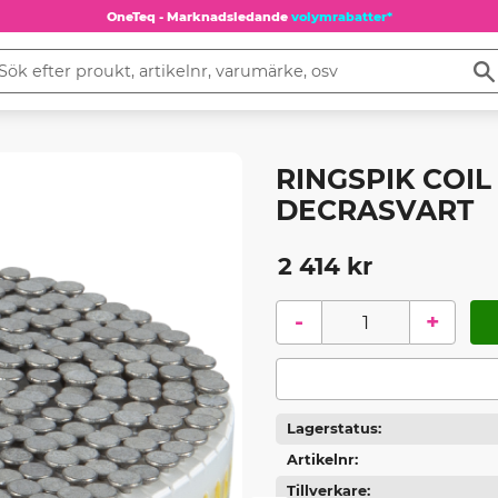
OneTeq - Marknadsledande
volymrabatter*
RINGSPIK COI
DECRASVART
2 414
kr
-
+
Lagerstatus
Artikelnr
Tillverkare