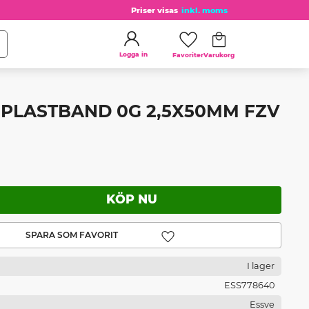
Priser visas
inkl. moms
Kundvagn
Favoriter
Logga in
L PLASTBAND 0G 2,5X50MM FZV
Lägg till i favoriter
I lager
ESS778640
Essve