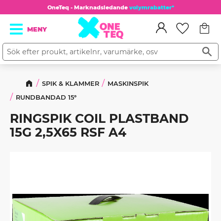
OneTeq - Marknadsledande
volymrabatter*
Kundv
Meny
Favorit
SPIK & KLAMMER
MASKINSPIK
RUNDBANDAD 15°
RINGSPIK COIL PLASTBAND
15G 2,5X65 RSF A4