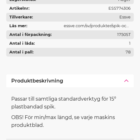
Artikelnr
ESS774306
Tillverkare
Essve
Läs mer
essve.com/sv/produkter/spik-och-
Antal i förpackning
spikverktyg/
1750ST
Antal i låda
1
Antal i pall
78
Produktbeskrivning
Passar till samtliga standardverktyg för 15°
plastbandad spik.
OBS! För min/max längd, se varje maskins
produktblad.