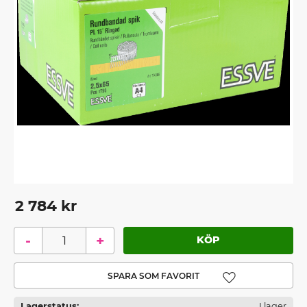
2 784
kr
-
+
Lägg till i favoriter
Lagerstatus
I lager