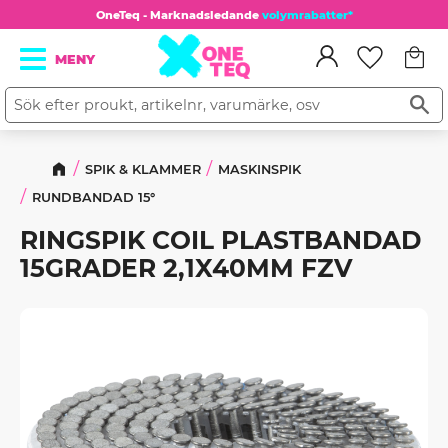
OneTeq - Marknadsledande
volymrabatter*
Kundv
Meny
Favorit
SPIK & KLAMMER
MASKINSPIK
RUNDBANDAD 15°
RINGSPIK COIL PLASTBANDAD
15GRADER 2,1X40MM FZV