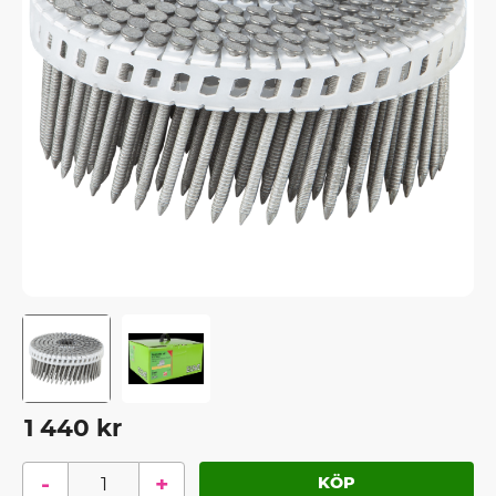
1 440
kr
-
+