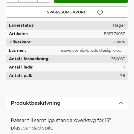
Lägg till i favoriter
Lagerstatus
I lager
Artikelnr
ESS774057
Tillverkare
Essve
Läs mer
essve.com/sv/produkter/spik-och-
Antal i förpackning
spikverktyg/
3600ST
Antal i låda
1
Antal i pall
78
Produktbeskrivning
Passar till samtliga standardverktyg för 15°
plastbandad spik.