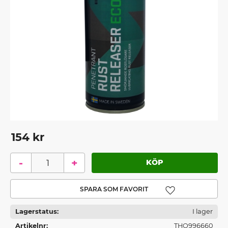
154
kr
-
+
Lägg till i favoriter
Lagerstatus
I lager
Artikelnr
THO996660