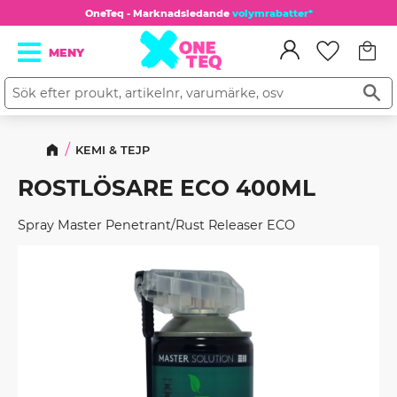
OneTeq - Marknadsledande
volymrabatter*
Kundv
Meny
Favorit
KEMI & TEJP
ROSTLÖSARE ECO 400ML
Spray Master Penetrant/Rust Releaser ECO