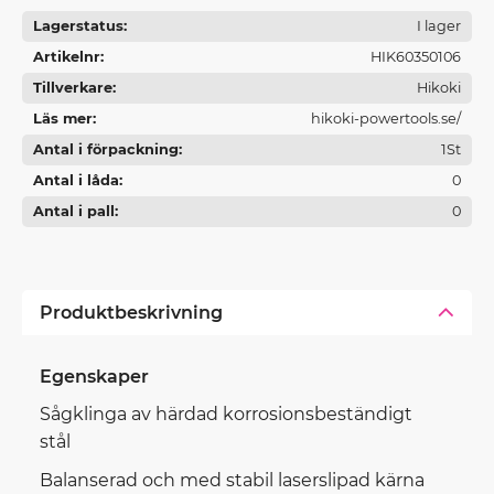
Lagerstatus
I lager
Artikelnr
HIK60350106
Tillverkare
Hikoki
Läs mer
hikoki-powertools.se/
Antal i förpackning
1St
Antal i låda
0
Antal i pall
0
Produktbeskrivning
Egenskaper
Sågklinga av härdad korrosionsbeständigt
stål
Balanserad och med stabil laserslipad kärna