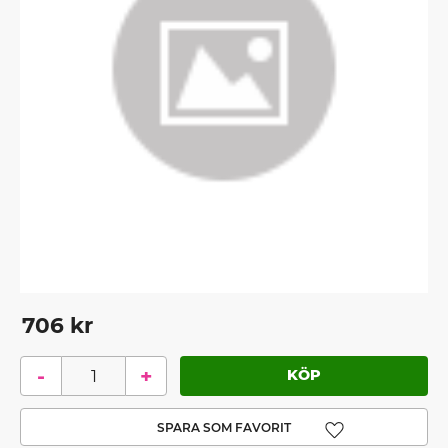
706
kr
-
+
Lägg till i favoriter