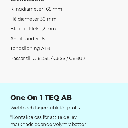
Klingdiameter 165 mm
Håldiameter 30 mm
Bladtjocklek 1,2 mm
Antal tänder 18
Tandslipning ATB
Passar till C18DSL / C6SS / C6BU2
One On 1 TEQ AB
Webb och lagerbutik för proffs
*Kontakta oss för att ta del av
marknadsledande volymrabatter