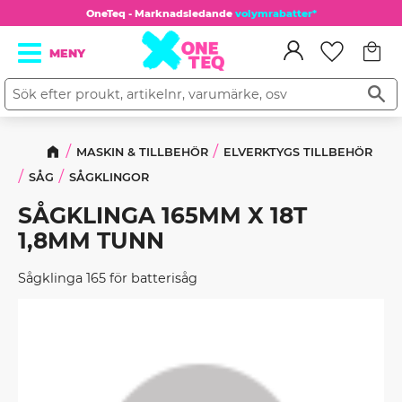
OneTeq - Marknadsledande
volymrabatter*
Kundv
Meny
Favorit
MASKIN & TILLBEHÖR
ELVERKTYGS TILLBEHÖR
SÅG
SÅGKLINGOR
SÅGKLINGA 165MM X 18T
1,8MM TUNN
Sågklinga 165 för batterisåg