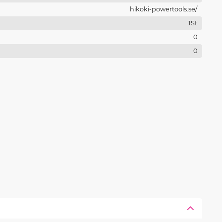
hikoki-powertools.se/
1St
0
0