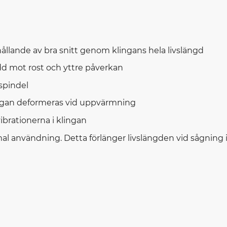
hållande av bra snitt genom klingans hela livslängd
dd mot rost och yttre påverkan
 spindel
lingan deformeras vid uppvärmning
ibrationerna i klingan
al användning. Detta förlänger livslängden vid sågning i