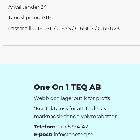
Antal tänder 24
Tandslipning ATB
Passar till C 18DSL / C 6SS / C 6BU2 / C 6BU2K
One On 1 TEQ AB
Webb och lagerbutik för proffs
*Kontakta oss för att ta del av
marknadsledande volymrabatter
Telefon:
070-5394142
E-post:
info@oneteq.se