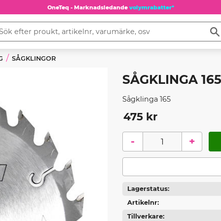
OneTeq - Marknadsledande
volymrabatter*
G
SÅGKLINGOR
SÅGKLINGA 165
Sågklinga 165
475
kr
-
+
Lagerstatus
Artikelnr
Tillverkare