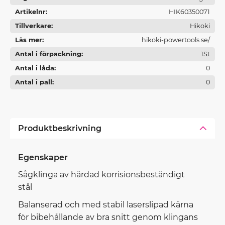
Artikelnr
HIK60350071
Tillverkare
Hikoki
Läs mer
hikoki-powertools.se/
Antal i förpackning
1St
Antal i låda
0
Antal i pall
0
Produktbeskrivning
Egenskaper
Sågklinga av härdad korrisionsbeständigt
stål
Balanserad och med stabil laserslipad kärna
för bibehållande av bra snitt genom klingans