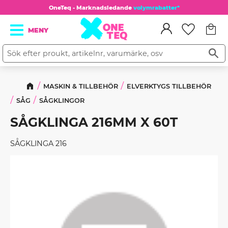
OneTeq - Marknadsledande
volymrabatter*
Kundv
Meny
Favorit
MASKIN & TILLBEHÖR
ELVERKTYGS TILLBEHÖR
SÅG
SÅGKLINGOR
SÅGKLINGA 216MM X 60T
SÅGKLINGA 216