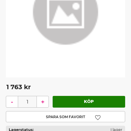
1 763
kr
-
+
Lägg till i favoriter
Lagerstatus
I lager