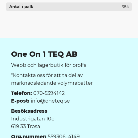
Antal i pall
384
One On 1 TEQ AB
Webb och lagerbutik för proffs
*Kontakta oss för att ta del av
marknadsledande volymrabatter
Telefon:
070-5394142
E-post:
info@oneteq.se
Besöksadress
Industrigatan 10c
619 33 Trosa
Org.nummer:
559306–4149