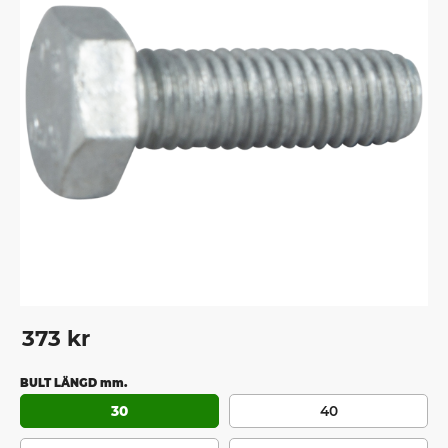
373
kr
BULT LÄNGD mm.
30
40