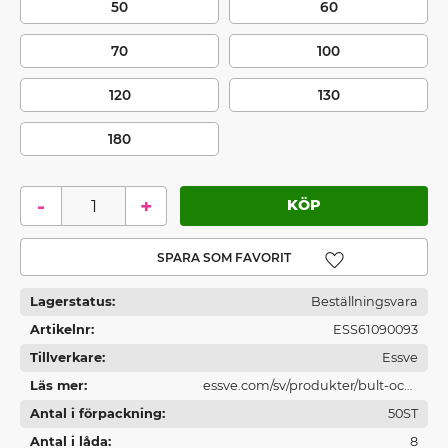
50
60
70
100
120
130
180
-
+
Lägg till i favoriter
Lagerstatus
Beställningsvara
Artikelnr
ESS61090093
Tillverkare
Essve
Läs mer
essve.com/sv/produkter/bult-och-
Antal i förpackning
mutter/
50ST
Antal i låda
8