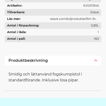
Artikelnr
ESS313345
Tillverkare
Essve
Läs mer
essve.com/sv/produkter/lim-fog-
Antal i förpackning
och-brandtatning/
0,85L
Antal i låda
1
Antal i pall
160
Produktbeskrivning
Smidig och lättanvänd fogskumpistol i
standardförande. Inklusive lösa pipar.