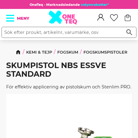
OneTeq - Marknadsledande
volymrabatter*
Kundv
Meny
Favorit
KEMI & TEJP
FOGSKUM
FOGSKUMSPISTOLER
SKUMPISTOL NBS ESSVE
STANDARD
För effektiv applicering av pistolskum och Stenlim PRO.