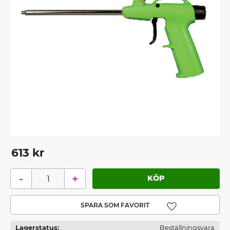
613
kr
-
+
Lägg till i favoriter
Lagerstatus
Beställningsvara