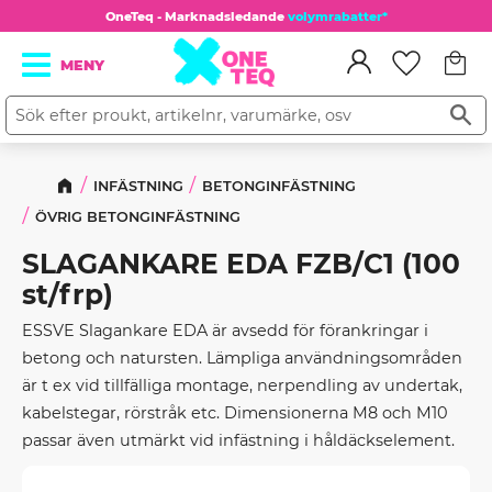
OneTeq - Marknadsledande
volymrabatter*
Kundv
Meny
Favorit
INFÄSTNING
BETONGINFÄSTNING
ÖVRIG BETONGINFÄSTNING
SLAGANKARE EDA FZB/C1 (100
st/frp)
ESSVE Slagankare EDA är avsedd för förankringar i
betong och natursten. Lämpliga användningsområden
är t ex vid tillfälliga montage, nerpendling av undertak,
kabelstegar, rörstråk etc. Dimensionerna M8 och M10
passar även utmärkt vid infästning i håldäckselement.