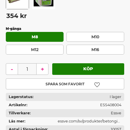
354
kr
M-gänga
M8
M10
M12
M16
-
+
Lägg till i favoriter
Lagerstatus
I lager
Artikelnr
ESS408004
Tillverkare
Essve
Läs mer
essve.com/sv/produkter/betonginf
Antal i förpackning
astningar/
100ST