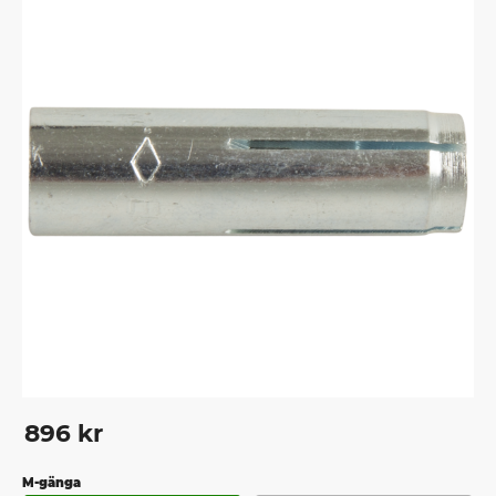
896
kr
M-gänga