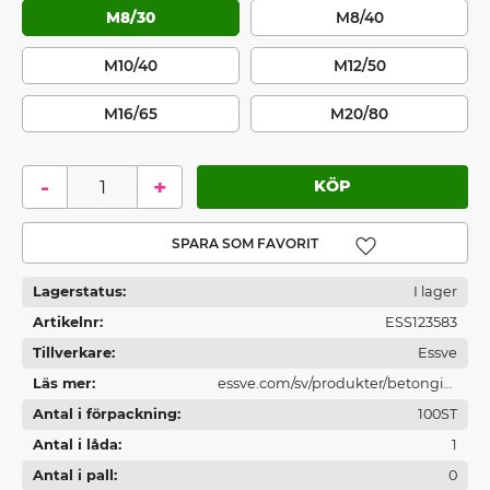
M8/30
M8/40
M10/40
M12/50
M16/65
M20/80
-
+
Lägg till i favoriter
Lagerstatus
I lager
Artikelnr
ESS123583
Tillverkare
Essve
Läs mer
essve.com/sv/produkter/betonginf
Antal i förpackning
astningar/
100ST
Antal i låda
1
Antal i pall
0