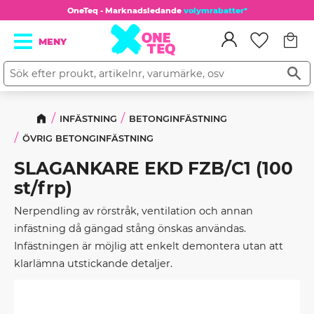
OneTeq - Marknadsledande
volymrabatter*
Kundv
Meny
Favorit
INFÄSTNING
BETONGINFÄSTNING
ÖVRIG BETONGINFÄSTNING
SLAGANKARE EKD FZB/C1 (100
st/frp)
Nerpendling av rörstråk, ventilation och annan
infästning då gängad stång önskas användas.
Infästningen är möjlig att enkelt demontera utan att
klarlämna utstickande detaljer.