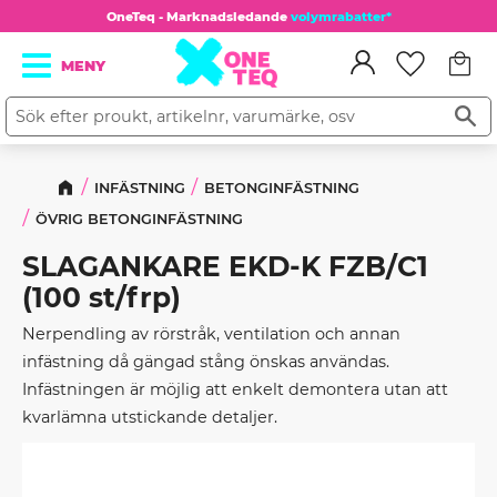
OneTeq - Marknadsledande
volymrabatter*
Kundv
Meny
Favorit
INFÄSTNING
BETONGINFÄSTNING
ÖVRIG BETONGINFÄSTNING
SLAGANKARE EKD-K FZB/C1
(100 st/frp)
Nerpendling av rörstråk, ventilation och annan
infästning då gängad stång önskas användas.
Infästningen är möjlig att enkelt demontera utan att
kvarlämna utstickande detaljer.