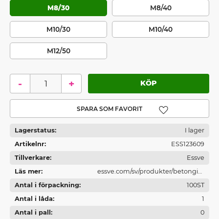
M8/30
M8/40
M10/30
M10/40
M12/50
-
+
Lägg till i favoriter
Lagerstatus
I lager
Artikelnr
ESS123609
Tillverkare
Essve
Läs mer
essve.com/sv/produkter/betonginf
Antal i förpackning
astningar/
100ST
Antal i låda
1
Antal i pall
0