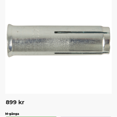
899
kr
M-gänga