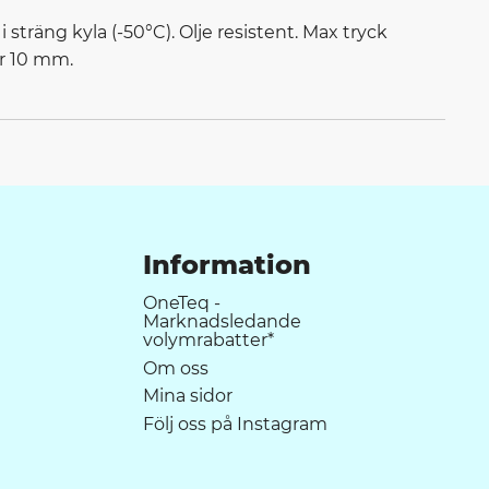
sträng kyla (-50°C). Olje resistent. Max tryck
er 10 mm.
Information
OneTeq -
Marknadsledande
volymrabatter*
Om oss
Mina sidor
Följ oss på Instagram