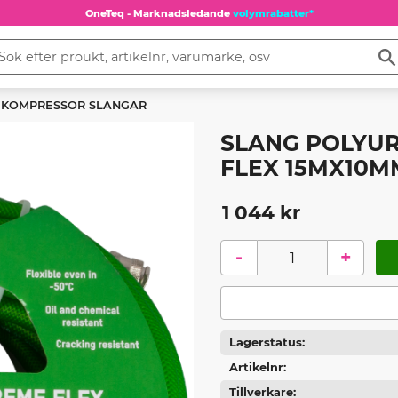
OneTeq - Marknadsledande
volymrabatter*
KOMPRESSOR SLANGAR
SLANG POLYU
FLEX 15MX10M
1 044
kr
-
+
Lagerstatus
Artikelnr
Tillverkare