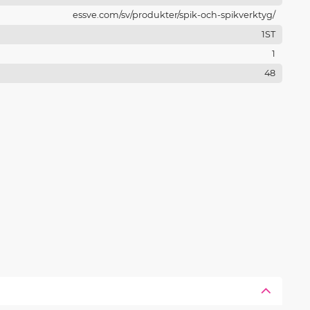
essve.com/sv/produkter/spik-och-spikverktyg/
1ST
1
48