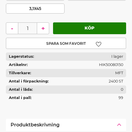
3,1X45
-
+
Lägg till i favoriter
Lagerstatus
I lager
Artikelnr
HIK50080150
Tillverkare
MFT
Antal i förpackning
2400 ST
Antal i låda
0
Antal i pall
99
Produktbeskrivning