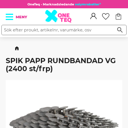
OneTeq - Marknadsledande
volymrabatter*
Kundv
Meny
Favorit
SPIK PAPP RUNDBANDAD VG
(2400 st/frp)