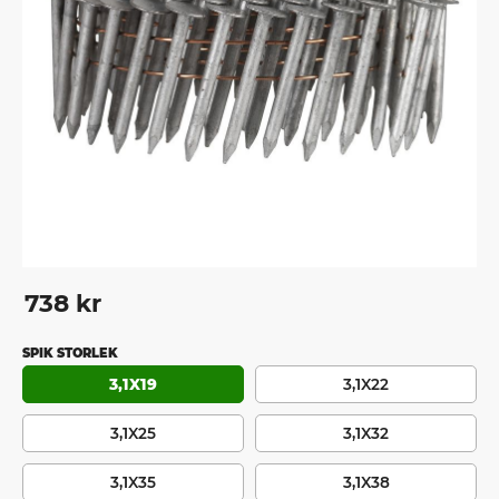
738
kr
SPIK STORLEK
3,1X19
3,1X22
3,1X25
3,1X32
3,1X35
3,1X38