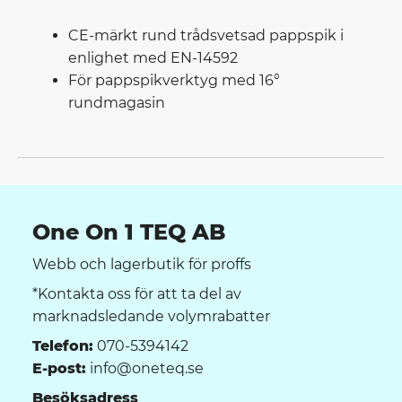
CE-märkt rund trådsvetsad pappspik i
enlighet med EN-14592
För pappspikverktyg med 16°
rundmagasin
One On 1 TEQ AB
Webb och lagerbutik för proffs
*Kontakta oss för att ta del av
marknadsledande volymrabatter
Telefon:
070-5394142
E-post:
info@oneteq.se
Besöksadress