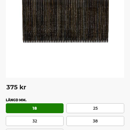
375
kr
LÄNGD MM.
18
25
32
38