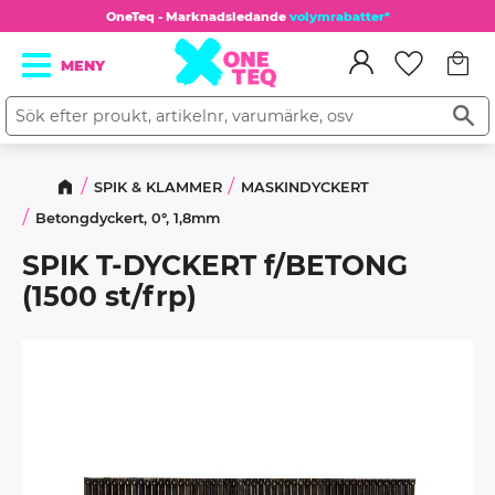
OneTeq - Marknadsledande
volymrabatter*
Kundv
Meny
Favorit
SPIK & KLAMMER
MASKINDYCKERT
Betongdyckert, 0°, 1,8mm
SPIK T-DYCKERT f/BETONG
(1500 st/frp)