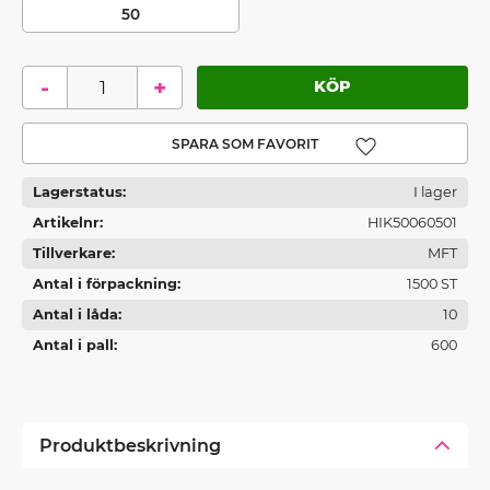
50
-
+
Lägg till i favoriter
Lagerstatus
I lager
Artikelnr
HIK50060501
Tillverkare
MFT
Antal i förpackning
1500 ST
Antal i låda
10
Antal i pall
600
Produktbeskrivning