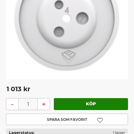
1 013
kr
-
+
Lägg till i favoriter
Lagerstatus
I lager