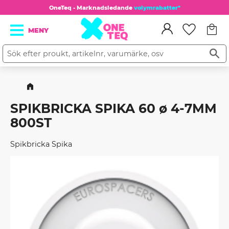
OneTeq - Marknadsledande
volymrabatter*
Kundv
Meny
Favorit
SPIKBRICKA SPIKA 60 ø 4-7MM
800ST
Spikbricka Spika