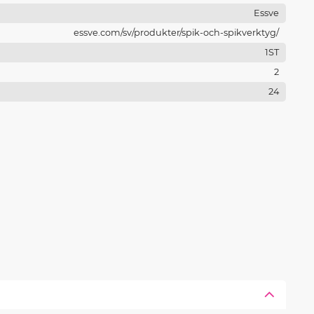
Essve
essve.com/sv/produkter/spik-och-spikverktyg/
1ST
2
24