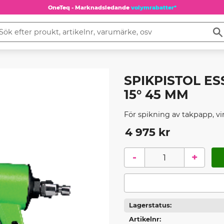
OneTeq - Marknadsledande
volymrabatter*
SPIKPISTOL E
15° 45 MM
För spikning av takpapp, v
4 975
kr
-
+
Lagerstatus
Artikelnr