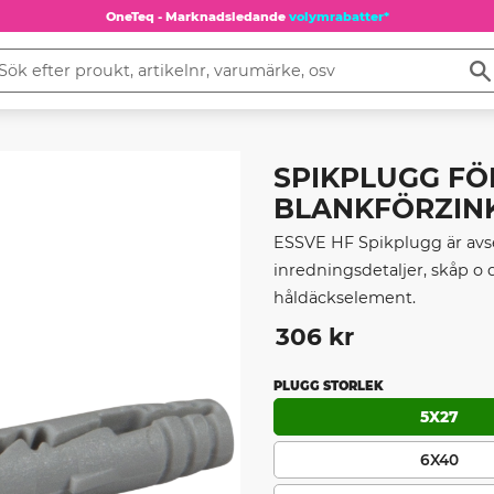
OneTeq - Marknadsledande
volymrabatter*
SPIKPLUGG FÖ
BLANKFÖRZINKA
ESSVE HF Spikplugg är avsed
inredningsdetaljer, skåp o 
håldäckselement.
306
kr
PLUGG STORLEK
5X27
6X40