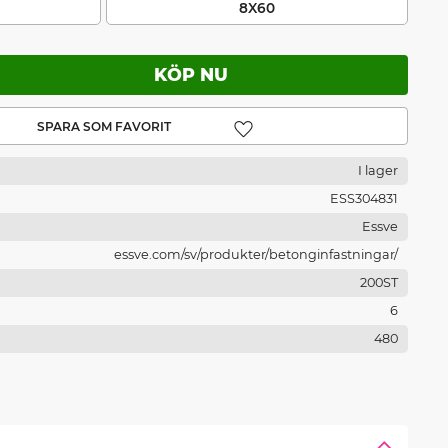
8X60
Lägg till i favoriter
I lager
ESS304831
Essve
essve.com/sv/produkter/betonginfastningar/
200ST
6
480