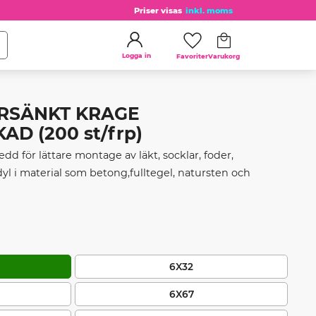
Priser visas
inkl. moms
Kundvagn
Favoriter
Logga in
RSÄNKT KRAGE
D (200 st/frp)
d för lättare montage av läkt, socklar, foder,
dyl i material som betong,fulltegel, natursten och
6X32
6X67