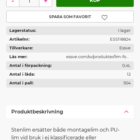
-
+
Lägg till i favoriter
Lagerstatus
I lager
Artikelnr
ESS118824
Tillverkare
Essve
Läs mer
essve.com/sv/produkter/lim-fog-
Antal i förpackning
och-brandtatning/
0,4L
Antal i låda
12
Antal i pall
504
Produktbeskrivning
Stenlim ersätter både montagelim och PU-
lim vid bruk i ej klassificerade eller