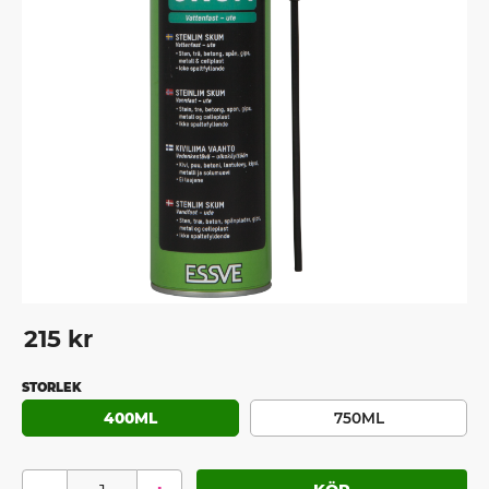
215
kr
STORLEK
400ML
750ML