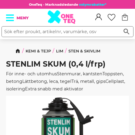
OneTeq - Marknadsledande
volymrabatter*
Kundv
Meny
Favorit
KEMI & TEJP
LIM
STEN & SKIVLIM
STENLIM SKUM (0,4 l/frp)
För inne- och utomhusStenmurar, kantstenToppsten,
betongLättbetong, leca, tegelTrä, metall, gipsCellplast,
isoleringExtra snabb med aktivator