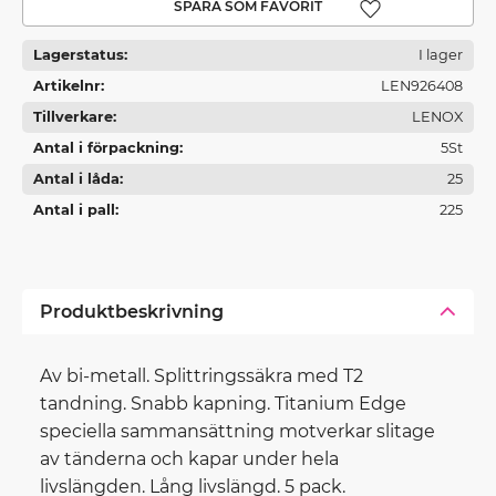
Lägg till i favoriter
Lagerstatus
I lager
Artikelnr
LEN926408
Tillverkare
LENOX
Antal i förpackning
5St
Antal i låda
25
Antal i pall
225
Produktbeskrivning
Av bi-metall. Splittringssäkra med T2
tandning. Snabb kapning. Titanium Edge
speciella sammansättning motverkar slitage
av tänderna och kapar under hela
livslängden. Lång livslängd. 5 pack.