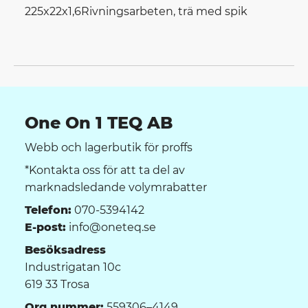
225x22x1,6
Rivningsarbeten, trä med spik
One On 1 TEQ AB
Webb och lagerbutik för proffs
*Kontakta oss för att ta del av
marknadsledande volymrabatter
Telefon:
070-5394142
E-post:
info@oneteq.se
Besöksadress
Industrigatan 10c
619 33 Trosa
Org.nummer:
559306–4149