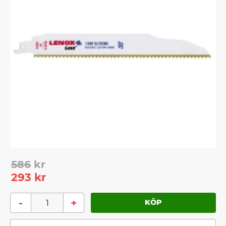
Ordinarie pris:
586
kr
Nedsatt pris:
293
kr
-
+