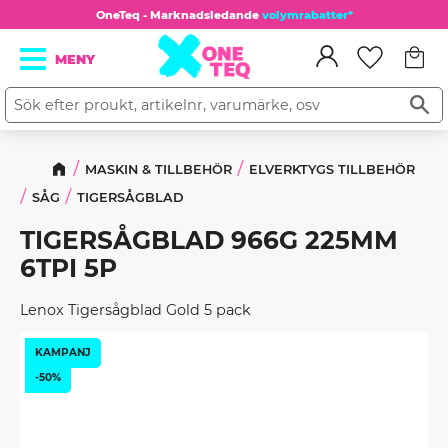
OneTeq - Marknadsledande
volymrabatter*
Kundv
Meny
Favorit
MASKIN & TILLBEHÖR
ELVERKTYGS TILLBEHÖR
SÅG
TIGERSÅGBLAD
TIGERSÅGBLAD 966G 225MM
6TPI 5P
Lenox Tigersågblad Gold 5 pack
KAMPANJ
-50%