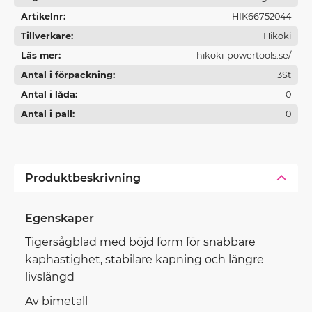
Artikelnr
HIK66752044
Tillverkare
Hikoki
Läs mer
hikoki-powertools.se/
Antal i förpackning
3St
Antal i låda
0
Antal i pall
0
Produktbeskrivning
Egenskaper
Tigersågblad med böjd form för snabbare
kaphastighet, stabilare kapning och längre
livslängd
Av bimetall