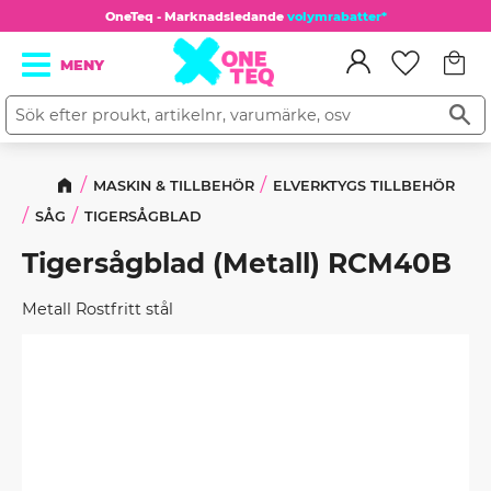
OneTeq - Marknadsledande
volymrabatter*
Kundv
Meny
Favorit
MASKIN & TILLBEHÖR
ELVERKTYGS TILLBEHÖR
SÅG
TIGERSÅGBLAD
Tigersågblad (Metall) RCM40B
Metall Rostfritt stål