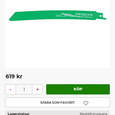
619
kr
-
+
Lägg till i favoriter
Lagerstatus
Beställningsvara