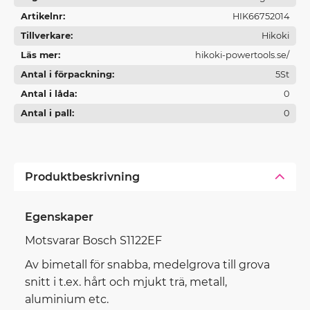
Artikelnr
HIK66752014
Tillverkare
Hikoki
Läs mer
hikoki-powertools.se/
Antal i förpackning
5St
Antal i låda
0
Antal i pall
0
Produktbeskrivning
Egenskaper
Motsvarar Bosch S1122EF
Av bimetall för snabba, medelgrova till grova
snitt i t.ex. hårt och mjukt trä, metall,
aluminium etc.