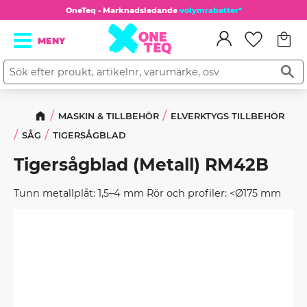
OneTeq - Marknadsledande
volymrabatter*
Kundv
Meny
Favorit
MASKIN & TILLBEHÖR
ELVERKTYGS TILLBEHÖR
SÅG
TIGERSÅGBLAD
Tigersågblad (Metall) RM42B
Tunn metallplåt: 1,5–4 mm Rör och profiler: <Ø175 mm