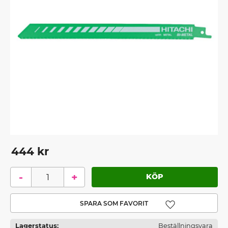
444
kr
-
+
Lägg till i favoriter
Lagerstatus
Beställningsvara