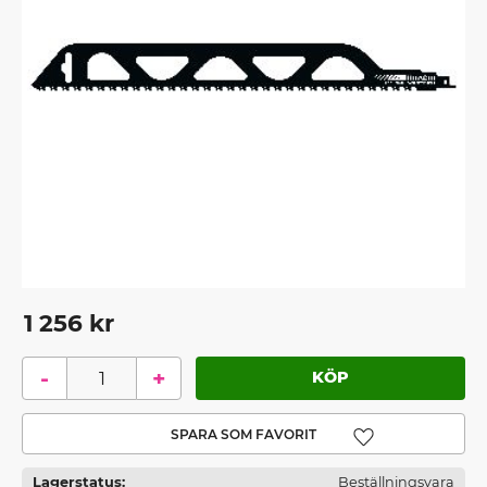
1 256
kr
-
+
Lägg till i favoriter
Lagerstatus
Beställningsvara