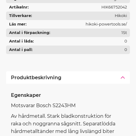
Artikelnr
HIK66752042
Tillverkare
Hikoki
Läs mer
hikoki-powertools.se/
Antal i förpackning
1St
Antal i låda
0
Antal i pall
0
Produktbeskrivning
Egenskaper
Motsvarar Bosch S2243HM
Av hårdmetall. Stark bladkonstruktion för
raka och noggranna sågsnitt. Separatlödda
hårdmetalltänder med lång livslängd biter