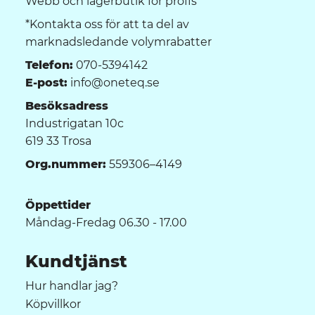
Webb och lagerbutik för proffs
*Kontakta oss för att ta del av
marknadsledande volymrabatter
Telefon:
070-5394142
E-post:
info@oneteq.se
Besöksadress
Industrigatan 10c
619 33 Trosa
Org.nummer:
559306–4149
Öppettider
Måndag-Fredag 06.30 - 17.00
Kundtjänst
Hur handlar jag?
Köpvillkor