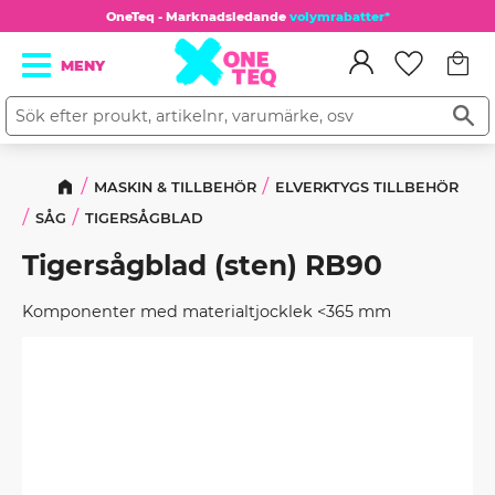
OneTeq - Marknadsledande
volymrabatter*
Kundv
Meny
Favorit
MASKIN & TILLBEHÖR
ELVERKTYGS TILLBEHÖR
SÅG
TIGERSÅGBLAD
Tigersågblad (sten) RB90
Komponenter med materialtjocklek <365 mm