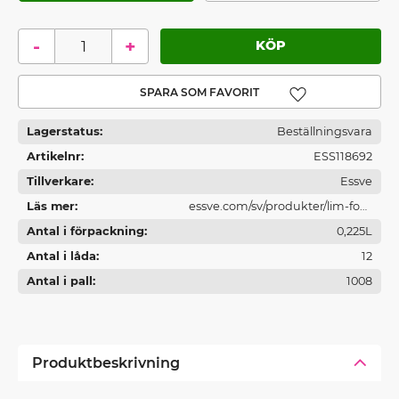
-
+
Lägg till i favoriter
Lagerstatus
Beställningsvara
Artikelnr
ESS118692
Tillverkare
Essve
Läs mer
essve.com/sv/produkter/lim-fog-
Antal i förpackning
och-brandtatning/
0,225L
Antal i låda
12
Antal i pall
1008
Produktbeskrivning