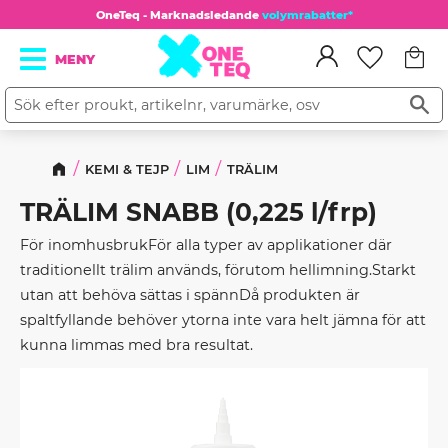
OneTeq - Marknadsledande
volymrabatter*
Kundv
Meny
Favorit
KEMI & TEJP
LIM
TRÄLIM
TRÄLIM SNABB (0,225 l/frp)
För inomhusbrukFör alla typer av applikationer där
traditionellt trälim används, förutom hellimning.Starkt
utan att behöva sättas i spännDå produkten är
spaltfyllande behöver ytorna inte vara helt jämna för att
kunna limmas med bra resultat.