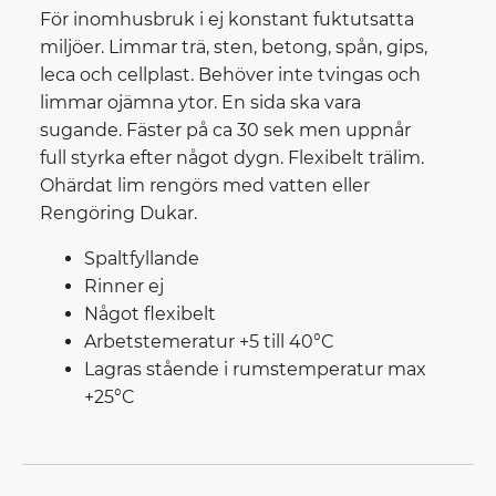
För inomhusbruk i ej konstant fuktutsatta
miljöer. Limmar trä, sten, betong, spån, gips,
leca och cellplast. Behöver inte tvingas och
limmar ojämna ytor. En sida ska vara
sugande. Fäster på ca 30 sek men uppnår
full styrka efter något dygn. Flexibelt trälim.
Ohärdat lim rengörs med vatten eller
Rengöring Dukar.
Spaltfyllande
Rinner ej
Något flexibelt
Arbetstemeratur +5 till 40°C
Lagras stående i rumstemperatur max
+25°C