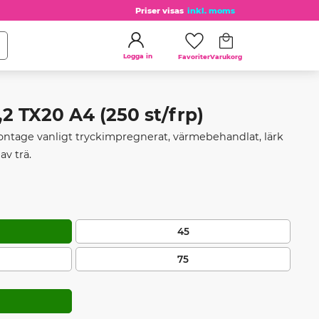
Priser visas
inkl. moms
Kundvagn
Favoriter
Logga in
 TX20 A4 (250 st/frp)
montage vanligt tryckimpregnerat, värmebehandlat, lärk
av trä.
45
75