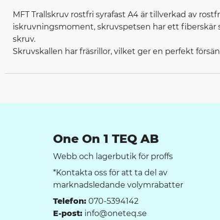
MFT Trallskruv rostfri syrafast A4 är tillverkad av rost
iskruvningsmoment, skruvspetsen har ett fiberskär s
skruv.
Skruvskallen har fräsrillor, vilket ger en perfekt försä
One On 1 TEQ AB
Webb och lagerbutik för proffs
*Kontakta oss för att ta del av
marknadsledande volymrabatter
Telefon:
070-5394142
E-post:
info@oneteq.se