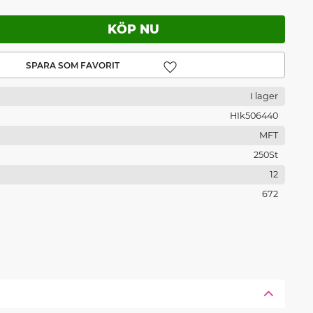
Lägg till i favoriter
I lager
HIk506440
MFT
250St
12
672