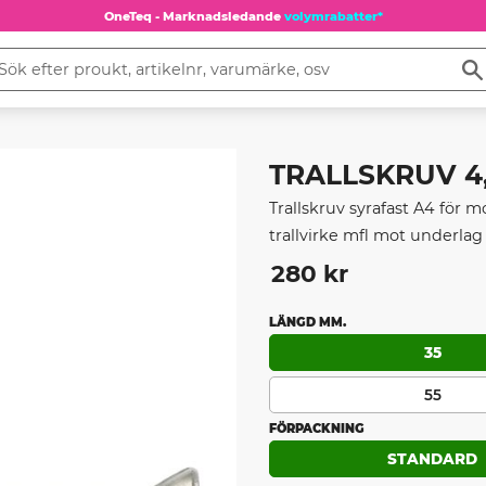
OneTeq - Marknadsledande
volymrabatter*
TRALLSKRUV 4,2
Trallskruv syrafast A4 för 
trallvirke mfl mot underlag 
280
kr
LÄNGD MM.
35
55
FÖRPACKNING
STANDARD