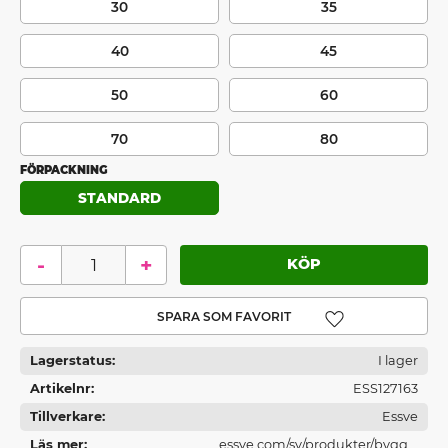
30
35
40
45
50
60
70
80
FÖRPACKNING
STANDARD
-
+
Lägg till i favoriter
Lagerstatus
I lager
Artikelnr
ESS127163
Tillverkare
Essve
Läs mer
essve.com/sv/produkter/bygg--