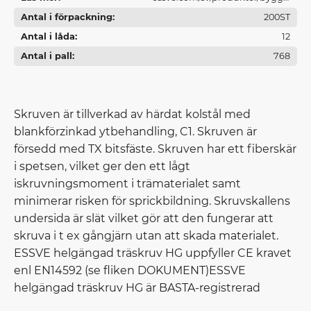
Antal i förpackning
och-traskruv/
200ST
Antal i låda
12
Antal i pall
768
Skruven är tillverkad av härdat kolstål med
blankförzinkad ytbehandling, C1. Skruven är
försedd med TX bitsfäste. Skruven har ett fiberskär
i spetsen, vilket ger den ett lågt
iskruvningsmoment i trämaterialet samt
minimerar risken för sprickbildning. Skruvskallens
undersida är slät vilket gör att den fungerar att
skruva i t ex gångjärn utan att skada materialet.
ESSVE helgängad träskruv HG uppfyller CE kravet
enl EN14592 (se fliken DOKUMENT)ESSVE
helgängad träskruv HG är BASTA-registrerad