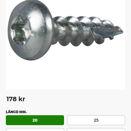
178
kr
LÄNGD MM.
20
25