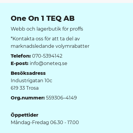
One On 1 TEQ AB
Webb och lagerbutik för proffs
*Kontakta oss för att ta del av
marknadsledande volymrabatter
Telefon:
070-5394142
E-post:
info@oneteq.se
Besöksadress
Industrigatan 10c
619 33 Trosa
Org.nummer:
559306–4149
Öppettider
Måndag-Fredag 06.30 - 17.00