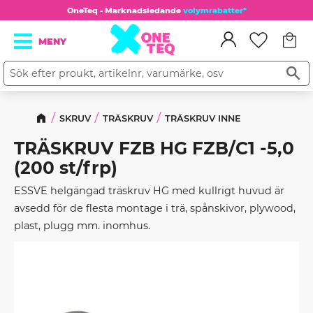
OneTeq - Marknadsledande
volymrabatter*
Kundv
Meny
Favorit
SKRUV
TRÄSKRUV
TRÄSKRUV INNE
TRÄSKRUV FZB HG FZB/C1 -5,0
(200 st/frp)
ESSVE helgängad träskruv HG med kullrigt huvud är
avsedd för de flesta montage i trä, spånskivor, plywood,
plast, plugg mm. inomhus.