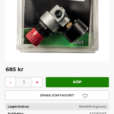
685
kr
-
+
Lägg till i favoriter
Lagerstatus
Beställningsvara
Artikelnr
ESS901163