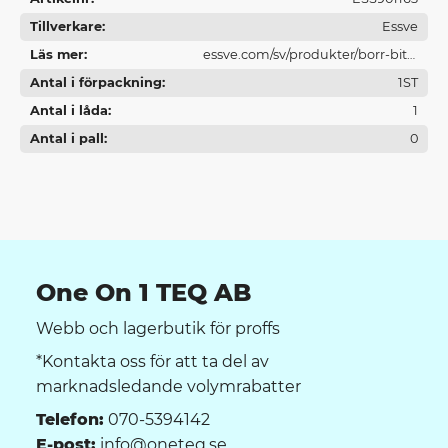
Tillverkare
Essve
Läs mer
essve.com/sv/produkter/borr-bits-
Antal i förpackning
och-ovrigt/
1ST
Antal i låda
1
Antal i pall
0
One On 1 TEQ AB
Webb och lagerbutik för proffs
*Kontakta oss för att ta del av
marknadsledande volymrabatter
Telefon:
070-5394142
E-post:
info@oneteq.se