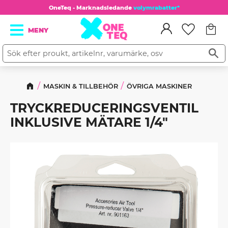
OneTeq - Marknadsledande
volymrabatter*
Kundv
Meny
Favorit
MASKIN & TILLBEHÖR
ÖVRIGA MASKINER
TRYCKREDUCERINGSVENTIL
INKLUSIVE MÄTARE 1/4"