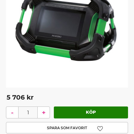
5 706
kr
-
+
Lägg till i favoriter