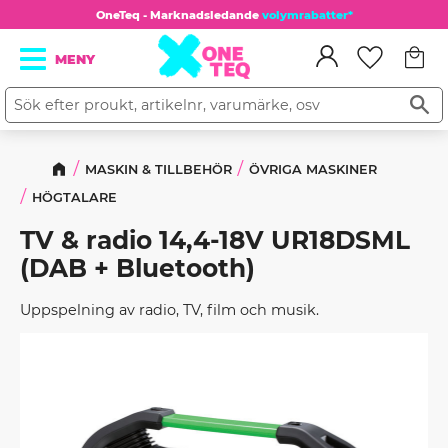
OneTeq - Marknadsledande
volymrabatter*
Kundv
Meny
Favorit
MASKIN & TILLBEHÖR
ÖVRIGA MASKINER
HÖGTALARE
TV & radio 14,4-18V UR18DSML
(DAB + Bluetooth)
Uppspelning av radio, TV, film och musik.