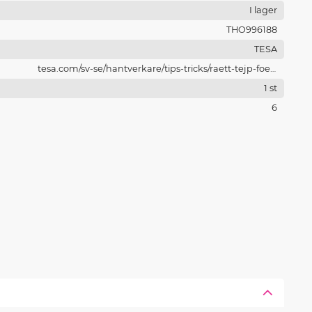
I lager
THO996188
TESA
tesa.com/sv-se/hantverkare/tips-tricks/raett-tejp-foer-
raett-tillaempning
1 st
6