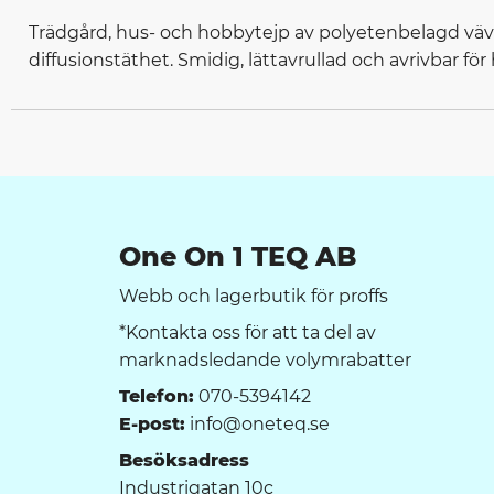
Trädgård, hus- och hobbytejp av polyetenbelagd vävt
diffusionstäthet. Smidig, lättavrullad och avrivbar för
One On 1 TEQ AB
Webb och lagerbutik för proffs
*Kontakta oss för att ta del av
marknadsledande volymrabatter
Telefon:
070-5394142
E-post:
info@oneteq.se
Besöksadress
Industrigatan 10c