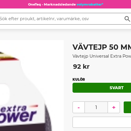
OneTeq - Marknadsledande
volymrabatter*
VÄVTEJP 50 MM 
Vävtejp Universal Extra Po
92
kr
KULÖR
SVART
-
+