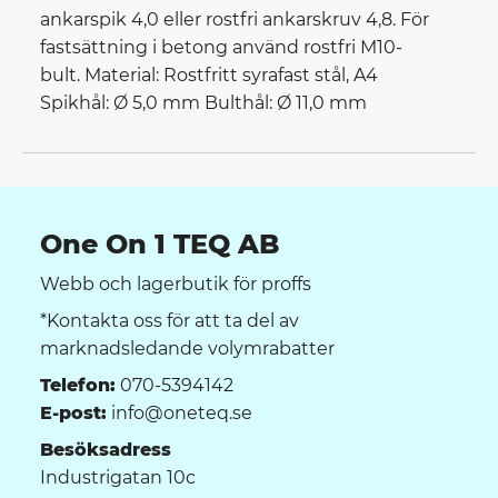
ankarspik 4,0 eller rostfri ankarskruv 4,8. För
fastsättning i betong använd rostfri M10-
bult. Material: Rostfritt syrafast stål, A4
Spikhål: Ø 5,0 mm Bulthål: Ø 11,0 mm
One On 1 TEQ AB
Webb och lagerbutik för proffs
*Kontakta oss för att ta del av
marknadsledande volymrabatter
Telefon:
070-5394142
E-post:
info@oneteq.se
Besöksadress
Industrigatan 10c