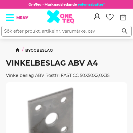
OneTeq - Marknadsledande
volymrabatter*
Kundv
Meny
Favorit
BYGGBESLAG
VINKELBESLAG ABV A4
Vinkelbeslag ABV Rostfri FAST CC 50X50X2,0X35