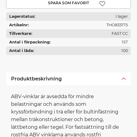
Lägg till i favoriter
Lagerstatus
I lager
Artikelnr
THO833175
Tillverkare
FAST CC
Antal i förpackning
1ST
Antal i låda
100
Produktbeskrivning
ABV-vinklar är avsedda för mindre
belastningar och används som
kryssförbindning i trä eller för bultinfästning
mellan träkonstruktioner och betong,
lättbetong eller tegel. För fastsättning till de
rostfria ABV vinklarna används rostfri