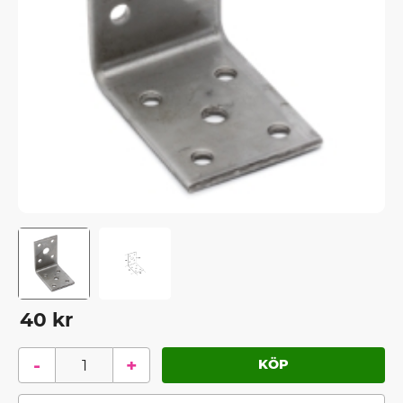
40
kr
-
+