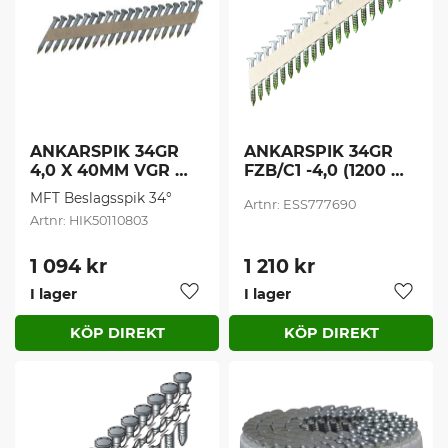
ANKARSPIK 34GR 
ANKARSPIK 34GR 
4,0 X 40MM VGR 
FZB/C1 -4,0 (1200 
BANDAD (1000 
st/frp)
MFT Beslagsspik 34°
ESS777690
st/frp)
HIK50110803
1 094
kr
1 210
kr
I lager
I lager
Lägg till i favoriter
Lägg t