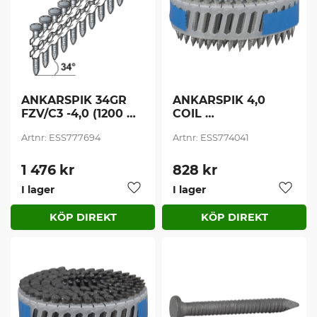
ANKARSPIK 34GR 
ANKARSPIK 4,0 
FZV/C3 -4,0 (1200 
COIL 
st/frp)
PLASTBANDAD 
ESS777694
ESS774041
15GRADER 
FÖRZINKAD (1800 
st/frp)
1 476
kr
828
kr
I lager
I lager
Lägg till i favoriter
Lägg t