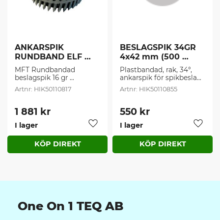
ANKARSPIK 
BESLAGSPIK 34GR 
RUNDBAND ELF 
4x42 mm (500 
(1600 st/frp)
st/frp)
MFT Rundbandad 
​Plastbandad, rak, 34°, 
beslagspik 16 gr 
ankarspik för spikbeslag 
plastbandad
med 
HIK50110817
HIK50110855
termodiffusionsbeläggni
ng från MFT
1 881
kr
550
kr
I lager
I lager
Lägg till i favoriter
Lägg t
One On 1 TEQ AB