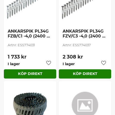
ANKARSPIK PL34G 
ANKARSPIK PL34G 
FZB/C1 -4,0 (2400 
FZV/C3 -4,0 (2400 
st/frp)
st/frp)
ESS774031
ESS774037
1 733
kr
2 308
kr
I lager
I lager
Lägg till i favoriter
Lägg t