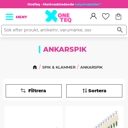
OneTeq - Marknadsledande
volymrabatter*
Kundv
Meny
Favorit
ANKARSPIK
SPIK & KLAMMER
ANKARSPIK
Filtrera
Sortera