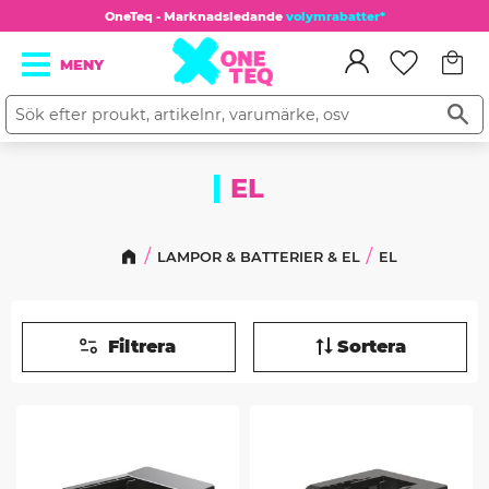
OneTeq - Marknadsledande
volymrabatter*
Kundv
Meny
Favorit
EL
LAMPOR & BATTERIER & EL
EL
Filtrera
Sortera