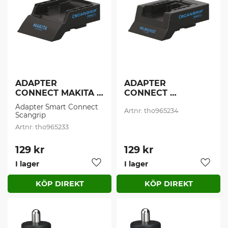
ADAPTER 
ADAPTER 
CONNECT MAKITA 
CONNECT 
(1 st/frp)
MILWAUKEE (1 
Adapter Smart Connect 
tho965234
st/frp)
Scangrip
tho965233
129
kr
129
kr
I lager
I lager
Lägg till i favoriter
Lägg t