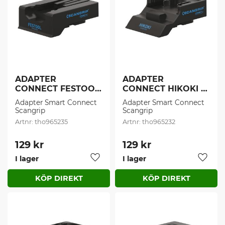
ADAPTER 
ADAPTER 
CONNECT FESTOOL 
CONNECT HIKOKI (1 
(1 st/frp)
st/frp)
Adapter Smart Connect 
Adapter Smart Connect 
Scangrip
Scangrip
tho965235
tho965232
129
kr
129
kr
I lager
I lager
Lägg till i favoriter
Lägg t