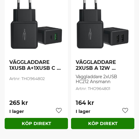
VÄGGLADDARE 
VÄGGLADDARE 
1XUSB A+1XUSB C 
2XUSB A 12W 
18W SVA (1 st/frp )
SVART (1 st/frp )
Väggladdare 2xUSB 
THO964802
HC212 Ansmann
THO964801
265
kr
164
kr
I lager
I lager
Lägg till i favoriter
Lägg t