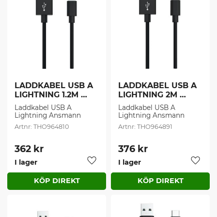
LADDKABEL USB A 
LADDKABEL USB A 
LIGHTNING 1.2M 
LIGHTNING 2M 
SVRT (1 st/frp )
SVART (1 st/frp)
Laddkabel USB A 
Laddkabel USB A 
Lightning Ansmann
Lightning Ansmann
THO964810
THO964891
362
kr
376
kr
I lager
I lager
Lägg till i favoriter
Lägg t