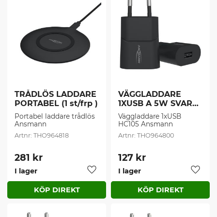
TRÅDLÖS LADDARE 
VÄGGLADDARE 
PORTABEL (1 st/frp )
1XUSB A 5W SVART 
(1 st/frp )
Portabel laddare trådlös 
Väggladdare 1xUSB 
Ansmann
HC105 Ansmann
THO964818
THO964800
281
kr
127
kr
I lager
I lager
Lägg till i favoriter
Lägg t