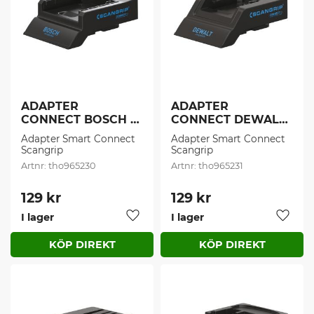
ADAPTER 
ADAPTER 
CONNECT BOSCH 
CONNECT DEWALT 
BLUE (1 st/frp)
(1 st/frp)
Adapter Smart Connect 
Adapter Smart Connect 
Scangrip
Scangrip
tho965230
tho965231
129
kr
129
kr
I lager
I lager
Lägg till i favoriter
Lägg t