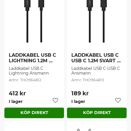
LADDKABEL USB C 
LADDKABEL USB C 
LIGHTNING 1.2M 
USB C 1.2M SVART (1 
SVRT (1 st/frp )
st/frp )
Laddkabel USB C 
Laddkabel USB C-USB C 
Lightning Ansmann
Ansmann
THO964812
THO964813
412
kr
189
kr
I lager
I lager
Lägg till i favoriter
Lägg t