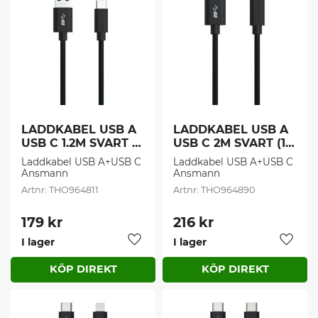
LADDKABEL USB A 
LADDKABEL USB A 
USB C 1.2M SVART (1 
USB C 2M SVART (1 
st/frp )
st/frp)
Laddkabel USB A+USB C 
Laddkabel USB A+USB C 
Ansmann
Ansmann
THO964811
THO964890
179
kr
216
kr
I lager
I lager
Lägg till i favoriter
Lägg t