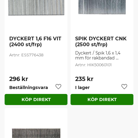
DYCKERT 1,6 F16 VIT 
SPIK DYCKERT CNK 
(2400 st/frp)
(2500 st/frp)
Dyckert / Spik 1,6 x 1,4 
ESS776438
mm för rakbandad 
dyckertverktyg.
HIK50060101
296
kr
235
kr
Beställningsvara
I lager
Lägg till i favoriter
Lägg t