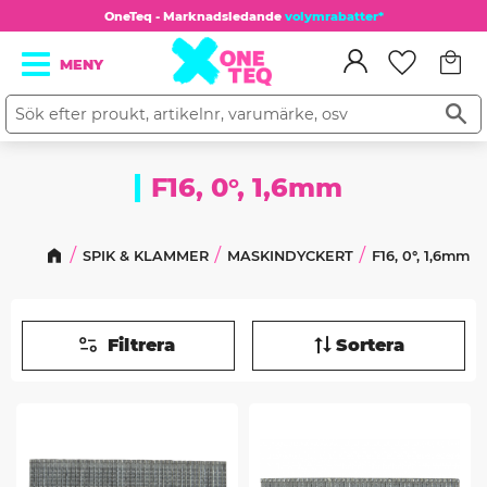
OneTeq - Marknadsledande
volymrabatter*
Kundv
Meny
Favorit
F16, 0°, 1,6mm
SPIK & KLAMMER
MASKINDYCKERT
F16, 0°, 1,6mm
Filtrera
Sortera