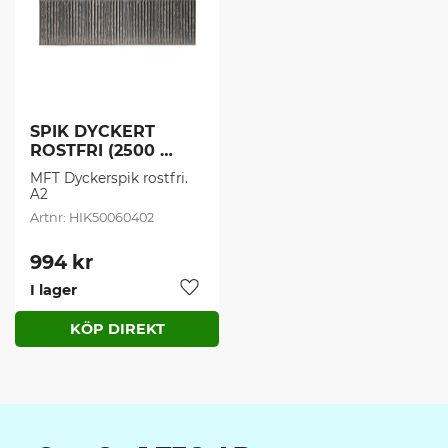
SPIK DYCKERT 
ROSTFRI (2500 
st/frp)
MFT Dyckerspik rostfri. 
A2
HIK50060402
994
kr
I lager
Lägg till i favoriter