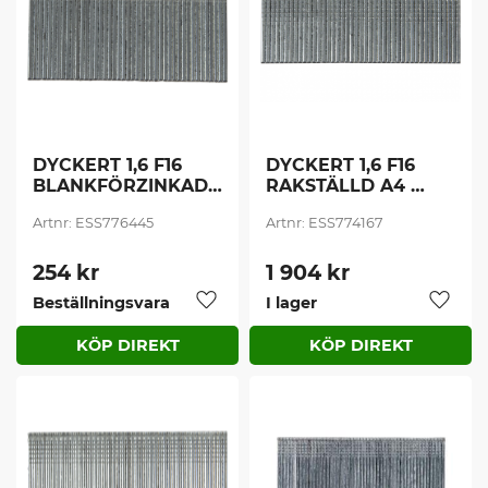
DYCKERT 1,6 F16 
DYCKERT 1,6 F16 
BLANKFÖRZINKAD 
RAKSTÄLLD A4 
(2400 st/frp)
(3500 st/frp)
ESS776445
ESS774167
254
kr
1 904
kr
Beställningsvara
I lager
Lägg till i favoriter
Lägg t