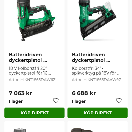
Batteridriven 
Batteridriven 
dyckertpistol 
dyckertpistol 
HIKOKI (1 st/frp)
HIKOKI (1 st/frp)
18 V kolborstfri 20° 
Kolborstfri 34°-
dyckertpistol för 16 
spikverktyg på 18V för 
gauge-dyckert 1,4 x 1,65 
spik på 15 gauge/1,8 mm
HIKNT1865DAW6Z
HIKNT1865DAAW9Z
mm
7 063
kr
6 688
kr
I lager
I lager
Lägg till i favoriter
Lägg t