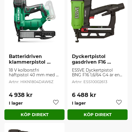
Batteridriven 
Dyckertpistol 
klammerpistol 
gasdriven F16 
HIKOKI (1 st/frp)
1,6mm 64mm G4 li-
18 V kolborstfri 
ESSVE Dyckertpistol 
ion (1 st/frp)
häftpistol 40 mm med 
BNG F16 1,6/64 G4 är en 
smal krona
gasdriven pistol för 
HIKN1804DAW6Z
ESS10002613
professionella snickare
4 938
kr
6 488
kr
I lager
I lager
Lägg till i favoriter
Lägg t