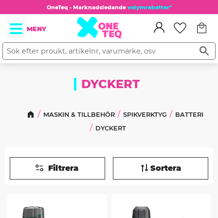
OneTeq - Marknadsledande
volymrabatter*
Kundv
Meny
Favorit
DYCKERT
MASKIN & TILLBEHÖR
SPIKVERKTYG
BATTERI
DYCKERT
Filtrera
Sortera