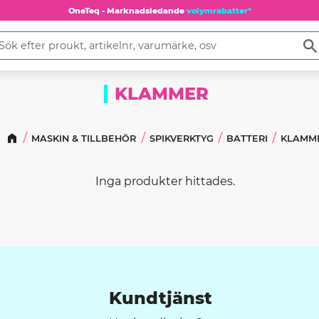
OneTeq - Marknadsledande
volymrabatter*
KLAMMER
MASKIN & TILLBEHÖR
SPIKVERKTYG
BATTERI
KLAMM
Inga produkter hittades.
Kundtjänst