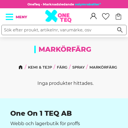
OneTeq - Marknadsledande
volymrabatter*
Kundv
Meny
Favorit
MARKÖRFÄRG
KEMI & TEJP
FÄRG
SPRAY
MARKÖRFÄRG
Inga produkter hittades.
One On 1 TEQ AB
Webb och lagerbutik för proffs