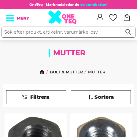
OneTeq - Marknadsledande
volymrabatter*
Kundv
Meny
Favorit
MUTTER
BULT & MUTTER
MUTTER
Filtrera
Sortera