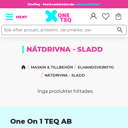
OneTeq - Marknadsledande
volymrabatter*
Kundv
Meny
Favorit
NÄTDRIVNA - SLADD
MASKIN & TILLBEHÖR
ELHANDSVERKTYG
NÄTDRIVNA - SLADD
Inga produkter hittades.
One On 1 TEQ AB