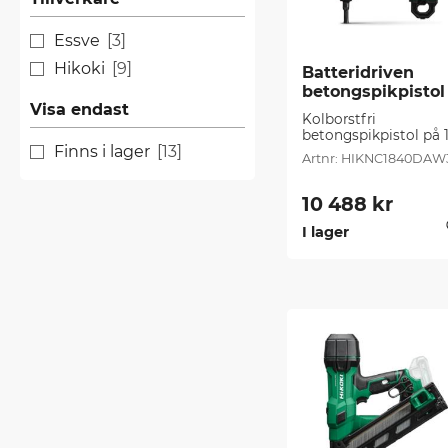
Essve
3
Hikoki
9
Batteridriven 
betongspikpistol (
Visa endast
st/frp)
Kolborstfri 
betongspikpistol på 1
Finns i lager
13
V för användning på 
HIKNC1840DAW
betong med spik upp
till 40 mm
10 488
kr
I lager