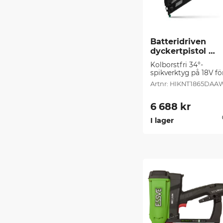
Batteridriven 
dyckertpistol 
HIKOKI (1 st/frp)
Kolborstfri 34°-
spikverktyg på 18V för
spik på 15 gauge/1,8
HIKNT1865DAA
6 688
kr
I lager