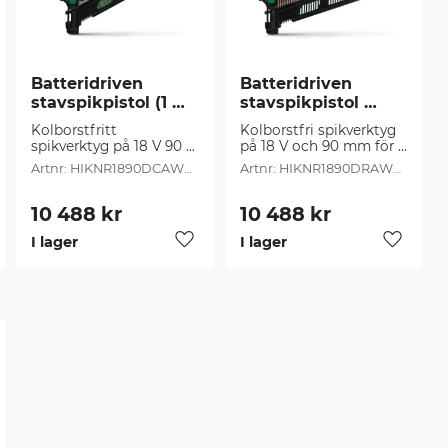
Batteridriven 
Batteridriven 
stavspikpistol (1 
stavspikpistol 
st/frp)
HIKOKI (1 st/frp)
Kolborstfritt 
Kolborstfri spikverktyg 
spikverktyg på 18 V 90 
på 18 V och 90 mm för 
mm, för spik från 30°–
spikar på 21°
HIKNR1890DCAWQZ
HIKNR1890DRAWQZ
34°
10 488
kr
10 488
kr
I lager
I lager
g till i favoriter
Lägg till i favoriter
Lägg til