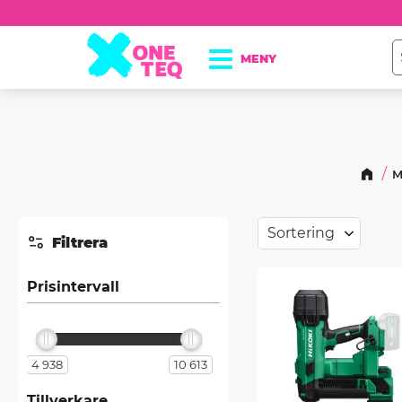
M
Välj sortering
Filtrera
Prisintervall
4 938
10 613
Tillverkare