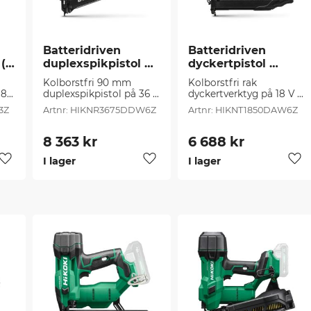
Batteridriven 
Batteridriven 
1 
duplexspikpistol 
dyckertpistol 
HIKOKI (1 st/frp)
HIKOKI (1 st/frp)
Kolborstfri 90 mm 
Kolborstfri rak 
8 
duplexspikpistol på 36 
dyckertverktyg på 18 V 
V för duplexspikar på 21°
för dyckert på 18 
3Z
HIKNR3675DDW6Z
HIKNT1850DAW6Z
 
gauge/1,0 x 1,25 mm
8 363
kr
6 688
kr
I lager
I lager
Lägg till i favoriter
Lägg till i favoriter
Läg