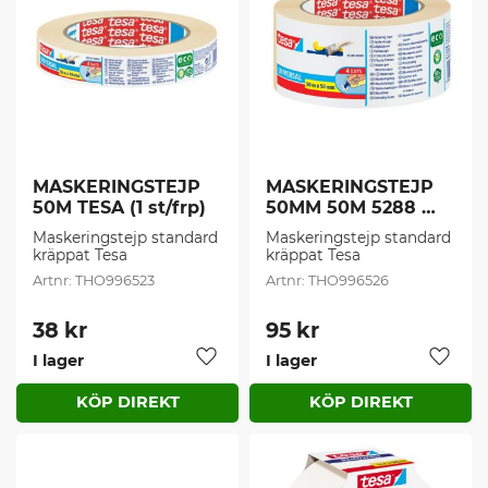
MASKERINGSTEJP 
MASKERINGSTEJP 
50M TESA (1 st/frp)
50MM 50M 5288 
TESA (1 st/frp)
Maskeringstejp standard 
Maskeringstejp standard 
kräppat Tesa
kräppat Tesa
THO996523
THO996526
38
kr
95
kr
I lager
I lager
Lägg till i favoriter
Lägg t