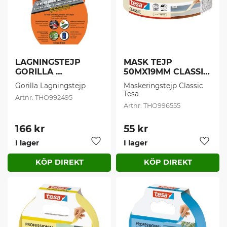
LAGNINGSTEJP 
MASK TEJP 
GORILLA 
50MX19MM CLASSIC 
48MMX8,2M (1 
(1 st/frp)
Gorilla Lagningstejp
Maskeringstejp Classic 
st/frp)
Tesa
THO992495
THO996555
166
kr
55
kr
I lager
I lager
Lägg till i favoriter
Lägg t