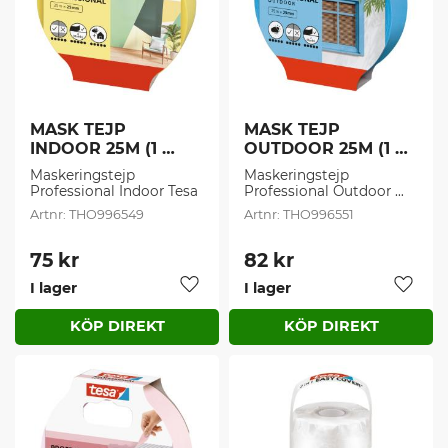
MASK TEJP 
MASK TEJP 
INDOOR 25M (1 
OUTDOOR 25M (1 
st/frp)
st/frp)
Maskeringstejp 
Maskeringstejp 
Professional Indoor Tesa
Professional Outdoor 
Tesa
THO996549
THO996551
75
kr
82
kr
I lager
I lager
Lägg till i favoriter
Lägg t