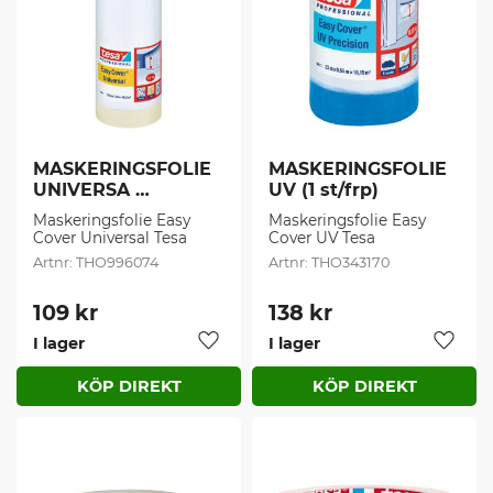
MASKERINGSFOLIE 
MASKERINGSFOLIE 
UNIVERSA 
UV (1 st/frp)
1400MMX33M (1 
Maskeringsfolie Easy 
Maskeringsfolie Easy 
st/frp)
Cover Universal Tesa
Cover UV Tesa
THO996074
THO343170
109
kr
138
kr
I lager
I lager
Lägg till i favoriter
Lägg t