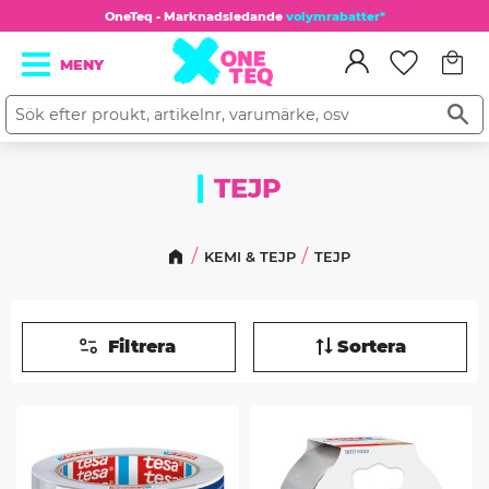
OneTeq - Marknadsledande
volymrabatter*
Kundv
Meny
Favorit
TEJP
KEMI & TEJP
TEJP
Filtrera
Sortera