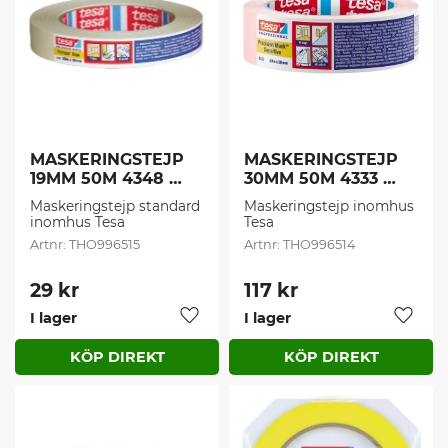
MASKERINGSTEJP 
MASKERINGSTEJP 
19MM 50M 4348 
30MM 50M 4333 
TESA (1 st/frp)
TESA (1 st/frp)
Maskeringstejp standard 
Maskeringstejp inomhus 
inomhus Tesa
Tesa
THO996515
THO996514
29
kr
117
kr
I lager
I lager
Lägg till i favoriter
Lägg t