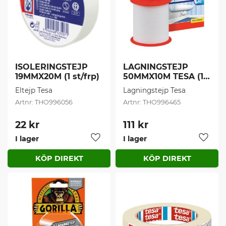
ISOLERINGSTEJP 
LAGNINGSTEJP 
19MMX20M (1 st/frp)
50MMX10M TESA (1 
st/frp)
Eltejp Tesa
Lagningstejp Tesa
THO996056
THO996465
22
kr
111
kr
I lager
I lager
Lägg till i favoriter
Lägg t