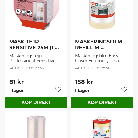
MASK TEJP 
MASKERINGSFILM 
SENSITIVE 25M (1 
REFILL M 
st/frp)
33MX55CM (1 st/frp)
Maskeringstejp 
Maskeringsfilm Easy 
Professional Sensitive 
Cover Economy Tesa
Tesa
THO996553
THO996561
81
kr
158
kr
I lager
I lager
Lägg till i favoriter
Lägg t