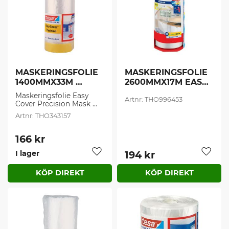
MASKERINGSFOLIE 
MASKERINGSFOLIE 
1400MMX33M 
2600MMX17M EASY 
PRECISIO (1 st/frp )
COV (1 st/frp)
Maskeringsfolie Easy 
THO996453
Cover Precision Mask 
Tesa
THO343157
166
kr
I lager
194
kr
Lägg till i favoriter
Lägg t