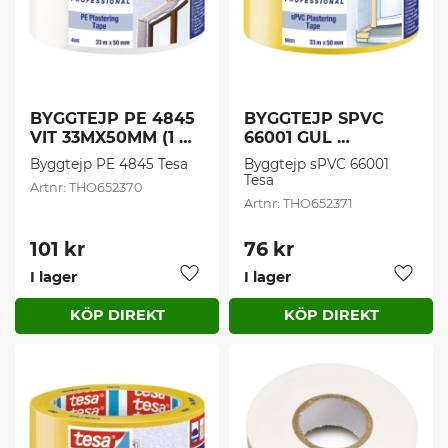
BYGGTEJP PE 4845 
BYGGTEJP SPVC 
VIT 33MX50MM (1 
66001 GUL 
st/frp)
33MX50MM (1 st/frp)
Byggtejp PE 4845 Tesa
Byggtejp sPVC 66001 
Tesa
THO652370
THO652371
101
kr
76
kr
I lager
I lager
Lägg till i favoriter
Lägg t