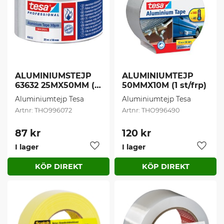
ALUMINIUMSTEJP 
ALUMINIUMTEJP 
63632 25MX50MM (1 
50MMX10M (1 st/frp)
st/frp)
Aluminiumtejp Tesa
Aluminiumtejp Tesa
THO996072
THO996490
87
kr
120
kr
I lager
I lager
Lägg till i favoriter
Lägg t