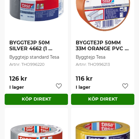
BYGGTEJP 50M 
BYGGTEJP 50MM 
SILVER 4662 (1 
33M ORANGE PVC 
st/frp)
(1 st/frp)
Byggtejp standard Tesa
Byggtejp Tesa
THO996220
THO996213
126
kr
116
kr
I lager
I lager
Lägg till i favoriter
Lägg t