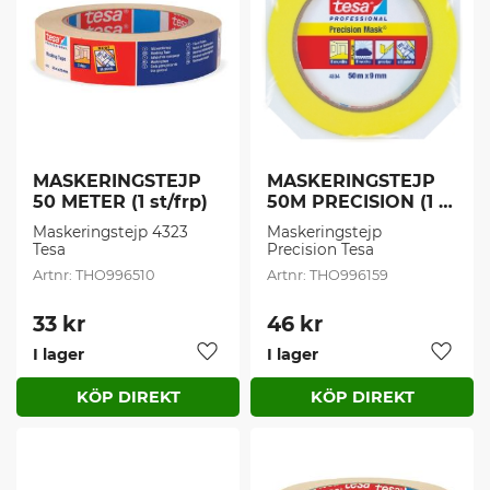
MASKERINGSTEJP 
MASKERINGSTEJP 
50 METER (1 st/frp)
50M PRECISION (1 
st/frp)
Maskeringstejp 4323 
Maskeringstejp 
Tesa
Precision Tesa
THO996510
THO996159
33
kr
46
kr
I lager
I lager
Lägg till i favoriter
Lägg t