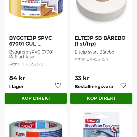
BYGGTEJP SPVC 
ELTEJP SB BÅREBO 
67001 GUL 
(1 st/frp)
33MX50MM (1 st/frp)
Byggtejp sPVC 67001 
Eltejp svart Bårebo
Räfflad Tesa
BAR961194
THO652372
84
kr
33
kr
I lager
Beställningsvara
Lägg till i favoriter
Lägg t