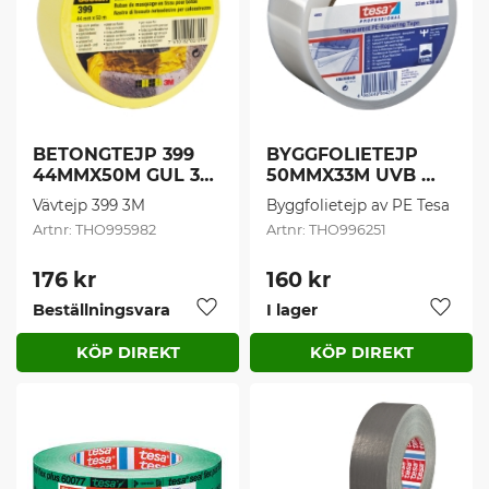
BETONGTEJP 399 
BYGGFOLIETEJP 
44MMX50M GUL 3M 
50MMX33M UVB 
(1 st/frp)
4668 (1 st/frp)
Vävtejp 399 3M
Byggfolietejp av PE Tesa
THO995982
THO996251
176
kr
160
kr
Beställningsvara
I lager
Lägg till i favoriter
Lägg t