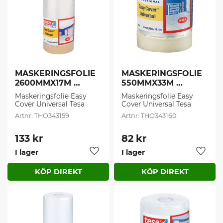
MASKERINGSFOLIE 
MASKERINGSFOLIE 
2600MMX17M 
550MMX33M 
UNIVERSA (1 st/frp)
UNIVERSAL (1 st/frp)
Maskeringsfolie Easy 
Maskeringsfolie Easy 
Cover Universal Tesa
Cover Universal Tesa
THO343159
THO343160
133
kr
82
kr
I lager
I lager
Lägg till i favoriter
Lägg t