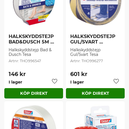
HALKSKYDDSTEJP 
HALKSKYDDSTEJP 
BAD&DUSCH 5M 
GUL/SVART 
25MM (1 st/frp)
50MMX15M (1 st/frp)
Halkskyddstejp Bad & 
Halkskyddstejp 
Dusch Tesa
Gul/Svart Tesa
THO996547
THO996277
146
kr
601
kr
I lager
I lager
Lägg till i favoriter
Lägg t