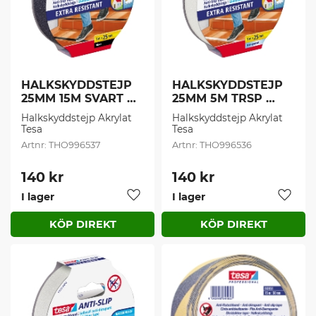
HALKSKYDDSTEJP 
HALKSKYDDSTEJP 
25MM 15M SVART 
25MM 5M TRSP 
TESA (1 st/frp)
55587 (1 st/frp)
Halkskyddstejp Akrylat 
Halkskyddstejp Akrylat 
Tesa
Tesa
THO996537
THO996536
140
kr
140
kr
I lager
I lager
Lägg till i favoriter
Lägg t