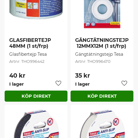
GLASFIBERTEJP 
GÄNGTÄTNINGSTEJP
48MM (1 st/frp)
 12MMX12M (1 st/frp)
Glasfibertejp Tesa
Gängtätningstejp Tesa
THO996442
THO996470
40
kr
35
kr
I lager
I lager
Lägg till i favoriter
Lägg t