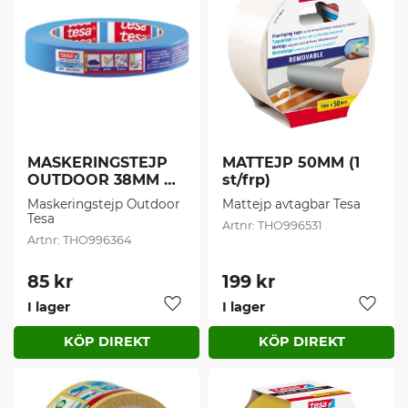
MASKERINGSTEJP 
MATTEJP 50MM (1 
OUTDOOR 38MM 
st/frp)
50M (1 st/frp)
Maskeringstejp Outdoor 
Mattejp avtagbar Tesa
Tesa
THO996531
THO996364
85
kr
199
kr
I lager
I lager
Lägg till i favoriter
Lägg t