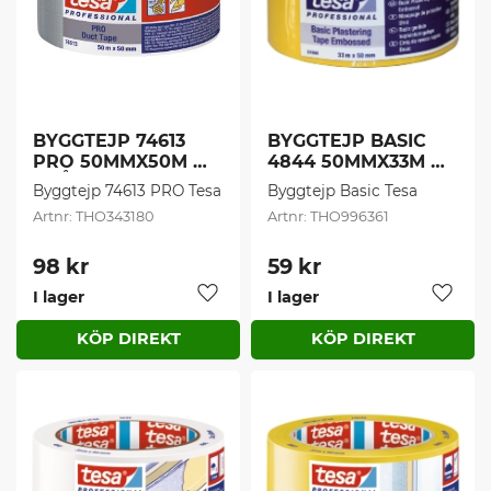
BYGGTEJP 74613 
BYGGTEJP BASIC 
PRO 50MMX50M 
4844 50MMX33M 
GRÅ (1 st/frp)
TESA (1 st/frp)
Byggtejp 74613 PRO Tesa
Byggtejp Basic Tesa
THO343180
THO996361
98
kr
59
kr
I lager
I lager
Lägg till i favoriter
Lägg t