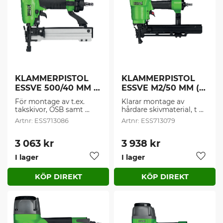
KLAMMERPISTOL 
KLAMMERPISTOL 
ESSVE 500/40 MM 
ESSVE M2/50 MM (1 
(1 st/frp)
st/frp)
För montage av t.ex. 
Klarar montage av 
takskivor, OSB samt 
hårdare skivmaterial, t 
Plywood. Smidig och 
ex. cementbaserade, 
ESS713086
ESS713079
lätt för yrkesbruk.
kraftig mdf etc.
3 063
kr
3 938
kr
I lager
I lager
Lägg till i favoriter
Lägg t