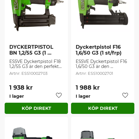
DYCKERTPISTOL 
Dyckertpistol F16 
BN 1,2/55 G3 (1 
1,6/50 G3 (1 st/frp)
st/frp)
ESSVE Dyckertpistol F18 
ESSVE Dyckertpistol F16 
1,2/55 G3 är den perfekta 
1,6/50 G3 är den 
lösningen för spikning 
ultimata hjälpen på 
ESS10002703
ESS10002701
av listverk, dörr- och 
arbetsplatsen. Du spika 
fönsterfoder.
upp paneler, lister, 
skivmaterial osv
1 938
kr
1 988
kr
I lager
I lager
Lägg till i favoriter
Lägg t