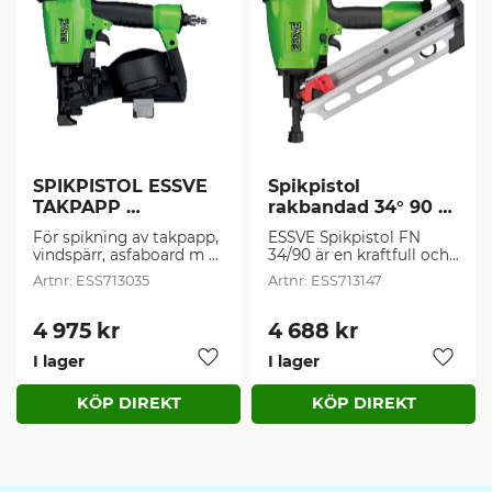
SPIKPISTOL ESSVE 
Spikpistol 
TAKPAPP 
rakbandad 34° 90 
RUNDBANDAD 15° 
mm (1 st/frp)
För spikning av takpapp, 
ESSVE Spikpistol FN 
45 MM (1 st/frp)
vindspärr, asfaboard m 
34/90 är en kraftfull och 
m.
driftsäker 
ESS713035
ESS713147
tryckluftsdriven 
spikpistol för yrkesbruk.
4 975
kr
4 688
kr
I lager
I lager
Lägg till i favoriter
Lägg t