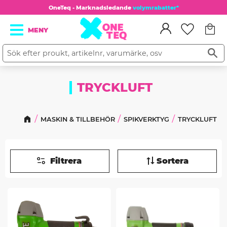
OneTeq - Marknadsledande
volymrabatter*
Kundv
Meny
Favorit
TRYCKLUFT
MASKIN & TILLBEHÖR
SPIKVERKTYG
TRYCKLUFT
Filtrera
Sortera