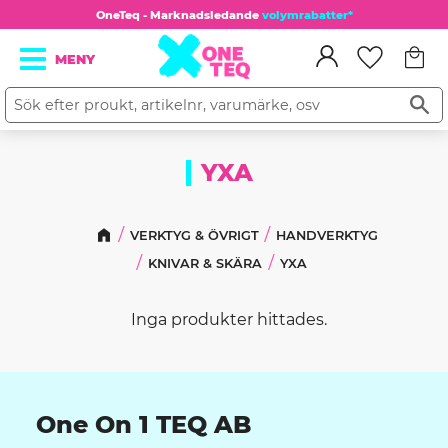
OneTeq - Marknadsledande
volymrabatter*
Kundv
Meny
Favorit
YXA
VERKTYG & ÖVRIGT
HANDVERKTYG
KNIVAR & SKÄRA
YXA
Inga produkter hittades.
One On 1 TEQ AB