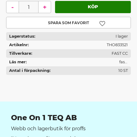
-
+
Lägg till i favoriter
Lagerstatus
I lager
Artikelnr
THO833521
Tillverkare
FAST CC
Läs mer
fast-
Antal i förpackning
fastening.com/fast/IboxServlet?
10 ST
p=IXK002&LVL2=61554
One On 1 TEQ AB
Webb och lagerbutik för proffs