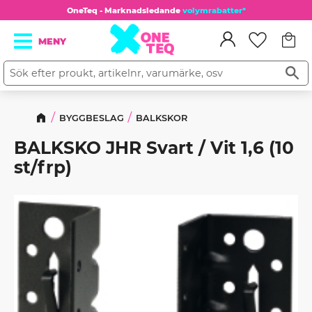
OneTeq - Marknadsledande
volymrabatter*
Kundv
Meny
Favorit
BYGGBESLAG
BALKSKOR
BALKSKO JHR Svart / Vit 1,6 (10
st/frp)