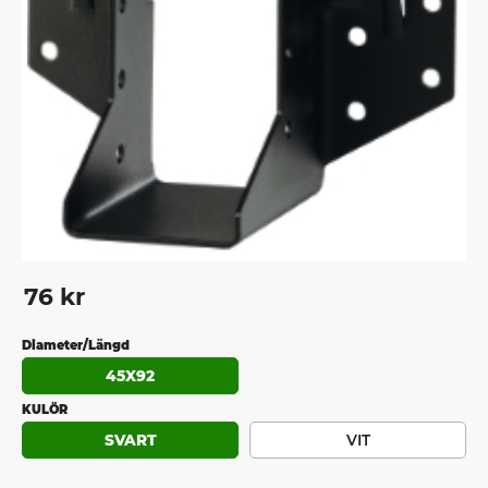
76
kr
Diameter/Längd
45X92
KULÖR
SVART
VIT