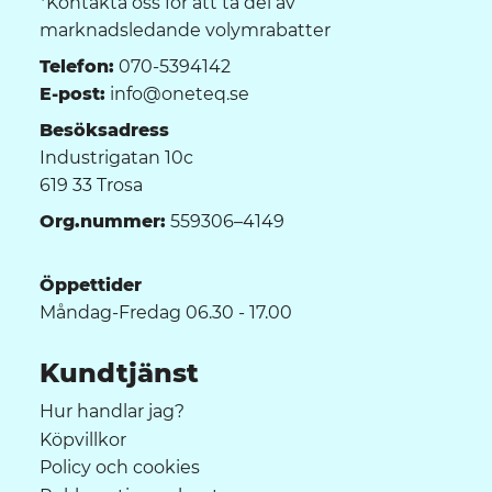
*Kontakta oss för att ta del av
marknadsledande volymrabatter
Telefon:
070-5394142
E-post:
info@oneteq.se
Besöksadress
Industrigatan 10c
619 33 Trosa
Org.nummer:
559306–4149
Öppettider
Måndag-Fredag 06.30 - 17.00
Kundtjänst
Hur handlar jag?
Köpvillkor
Policy och cookies