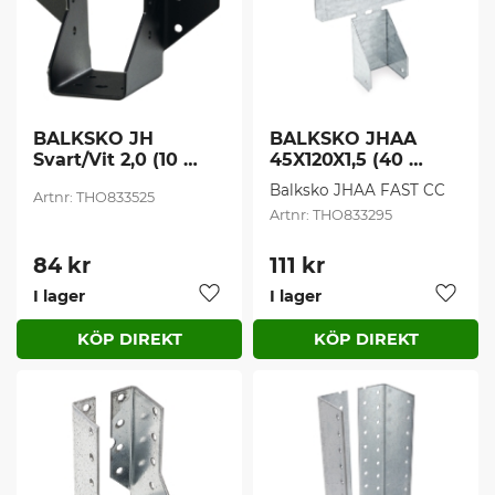
BALKSKO JH 
BALKSKO JHAA 
Svart/Vit 2,0 (10 
45X120X1,5 (40 
st/frp)
st/frp)
Balksko JHAA FAST CC
THO833525
THO833295
84
kr
111
kr
I lager
I lager
Lägg till i favoriter
Lägg t