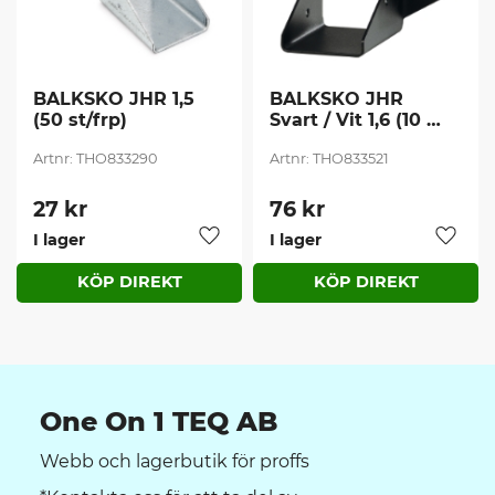
BALKSKO JHR 1,5 
BALKSKO JHR 
(50 st/frp)
Svart / Vit 1,6 (10 
st/frp)
THO833290
THO833521
27
kr
76
kr
I lager
I lager
Lägg till i favoriter
Lägg t
One On 1 TEQ AB
Webb och lagerbutik för proffs