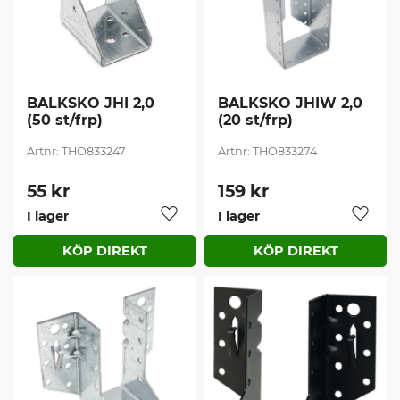
BALKSKO JHI 2,0 
BALKSKO JHIW 2,0 
(50 st/frp)
(20 st/frp)
THO833247
THO833274
55
kr
159
kr
I lager
I lager
Lägg till i favoriter
Lägg t