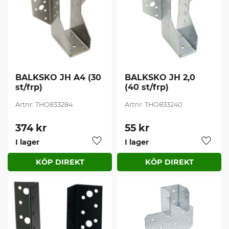
BALKSKO JH A4 (30 
BALKSKO JH 2,0 
st/frp)
(40 st/frp)
THO833284
THO833240
374
kr
55
kr
I lager
I lager
Lägg till i favoriter
Lägg t