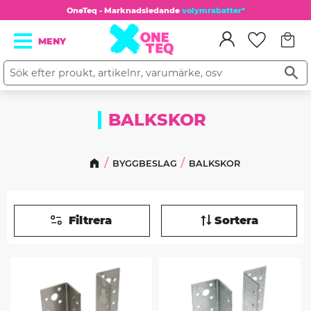
OneTeq - Marknadsledande
volymrabatter*
Kundv
Meny
Favorit
BALKSKOR
BYGGBESLAG
BALKSKOR
Filtrera
Sortera