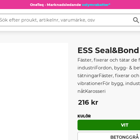
OneTeq - Marknadsledande
volymrabatter*
ESS Seal&Bond (
Fäster, fixerar och tätar de 
industriFordon, bygg- & b
tätningarFäster, fixerar och
vibrationerFör bygg, indu
nåtKarosseri
216
kr
KULÖR
VIT
BETONGGRÅ