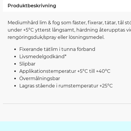
Produktbeskrivning
Mediumhård lim & fog som fäster, fixerar, tätar, tål s
under +5°C ytterst långsamt, härdning återupptas vi
rengöringsduk/spray eller lösningsmedel.
Fixerande tätlim i tunna förband
Livsmedelgodkänd*
Slipbar
Applikationstemperatur +5°C till +40°C
Övermålningsbar
Lagras stående i rumstemperatur +25°C