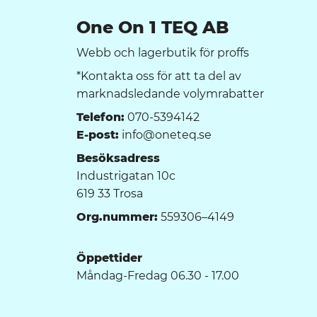
One On 1 TEQ AB
Webb och lagerbutik för proffs
*Kontakta oss för att ta del av
marknadsledande volymrabatter
Telefon:
070-5394142
E-post:
info@oneteq.se
Besöksadress
Industrigatan 10c
619 33 Trosa
Org.nummer:
559306–4149
Öppettider
Måndag-Fredag 06.30 - 17.00