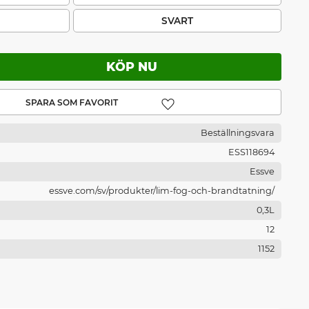
SVART
Lägg till i favoriter
Beställningsvara
ESS118694
Essve
essve.com/sv/produkter/lim-fog-och-brandtatning/
0,3L
12
1152