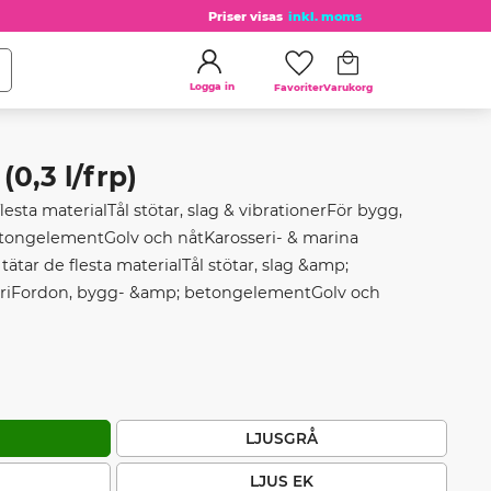
Priser visas
inkl. moms
Kundvagn
Favoriter
Logga in
0,3 l/frp)
flesta materialTål stötar, slag & vibrationerFör bygg,
etongelementGolv och nåtKarosseri- & marina
 tätar de flesta materialTål stötar, slag &amp;
striFordon, bygg- &amp; betongelementGolv och
LJUSGRÅ
LJUS EK