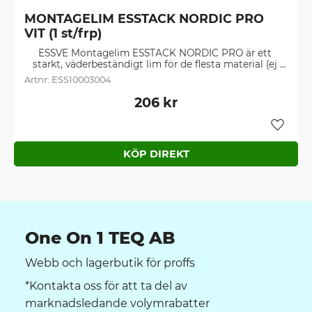
MONTAGELIM ESSTACK NORDIC PRO 
VIT (1 st/frp)
ESSVE Montagelim ESSTACK NORDIC PRO är ett 
starkt, väderbeständigt lim för de flesta material (ej 
PE/PP/PFTE).
ESS10003004
206
kr
Lägg ti
One On 1 TEQ AB
Webb och lagerbutik för proffs
*Kontakta oss för att ta del av
marknadsledande volymrabatter