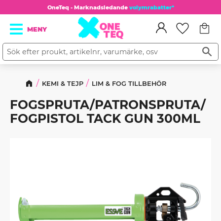
OneTeq - Marknadsledande
volymrabatter*
Kundv
Meny
Favorit
KEMI & TEJP
LIM & FOG TILLBEHÖR
FOGSPRUTA/PATRONSPRUTA/
FOGPISTOL TACK GUN 300ML