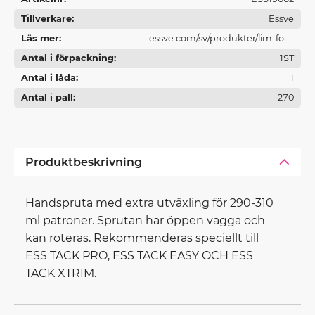
Tillverkare
Essve
Läs mer
essve.com/sv/produkter/lim-fog-
Antal i förpackning
och-brandtatning/
1ST
Antal i låda
1
Antal i pall
270
Produktbeskrivning
Handspruta med extra utväxling för 290-310
ml patroner. Sprutan har öppen vagga och
kan roteras. Rekommenderas speciellt till
ESS TACK PRO, ESS TACK EASY OCH ESS
TACK XTRIM.