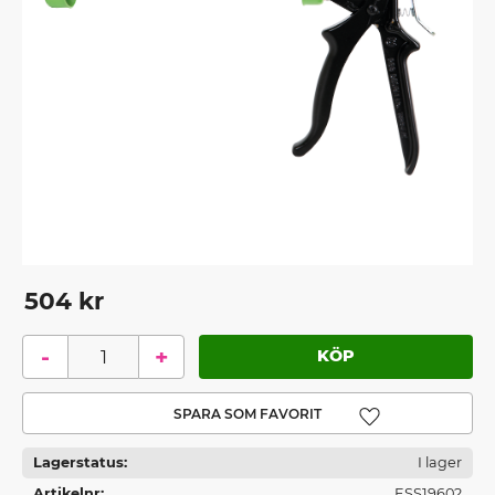
504
kr
-
+
Lägg till i favoriter
Lagerstatus
I lager
Artikelnr
ESS19602