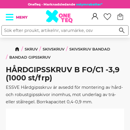
OneTeq - Marknadsledande
volymrabatter*
Kundv
Meny
Favorit
SKRUV
SKIVSKRUV
SKIVSKRUV BANDAD
BANDAD GIPSSKRUV
HÅRDGIPSSKRUV B FO/C1 -3,9
(1000 st/frp)
ESSVE Hårdgipsskruv är avsedd för montering av hård-
och robustgipsskivor inomhus, mot underlag av trä-
eller stålregel. Borrkapacitet 0,4-0,9 mm.