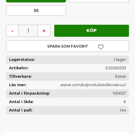
55
-
+
Lägg till i favoriter
Lagerstatus
I lager
Artikelnr
ESS550533
Tillverkare
Essve
Läs mer
essve.com/sv/produkter/skivskruv/
Antal i förpackning
1000ST
Antal i låda
6
Antal i pall
144