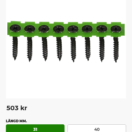
503
kr
LÄNGD MM.
31
40