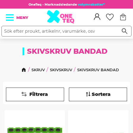
OneTeq - Marknadsledande
volymrabatter*
Kundv
Meny
Favorit
SKIVSKRUV BANDAD
SKRUV
SKIVSKRUV
SKIVSKRUV BANDAD
Filtrera
Sortera