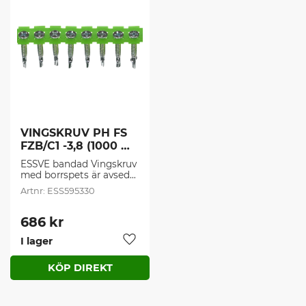
VINGSKRUV PH FS 
FZB/C1 -3,8 (1000 
st/frp)
ESSVE bandad Vingskruv 
med borrspets är avsedd 
för montering av trä- 
ESS595330
och skivmaterial mot 
stål inomhus.
686
kr
I lager
Lägg till i favoriter