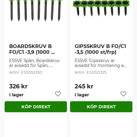
BOARDSKRUV B 
GIPSSKRUV B FO/C1 
FO/C1 -3,9 (1000 
-3,5 (1000 st/frp)
st/frp)
ESSVE Spån, Boardskruv 
ESSVE Gipsskruv är 
är avsedd för Spån, 
avsedd för montering av 
board eller 
gipsskivor inomhus, mot 
ESS552330
ESS521325
plywoodskivor samt list- 
stålregel. Borrkapacitet 
och golvsockel inomhus 
0,4-0,9 mm.
mot stålregel. 
326
kr
245
kr
Borrkapacitet 0,4 – 0,9 
I lager
I lager
mm
Lägg till i favoriter
Lägg t