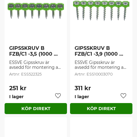
GIPSSKRUV B 
GIPSSKRUV B 
FZB/C1 -3,5 (1000 
FZB/C1 -3,9 (1000 
st/frp)
st/frp)
ESSVE Gipsskruv är 
ESSVE Gipsskruv är 
avsedd för montering av 
avsedd för montering av 
gipsskivor inomhus, mot 
gipsskivor mot träregel.
ESS522325
ESS10003070
stålregel. Borrkapacitet 
0,4-0,9 mm.
251
kr
311
kr
I lager
I lager
Lägg till i favoriter
Lägg t