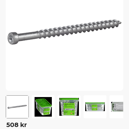
508
kr