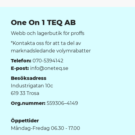
One On 1 TEQ AB
Webb och lagerbutik för proffs
*Kontakta oss för att ta del av
marknadsledande volymrabatter
Telefon:
070-5394142
E-post:
info@oneteq.se
Besöksadress
Industrigatan 10c
619 33 Trosa
Org.nummer:
559306–4149
Öppettider
Måndag-Fredag 06.30 - 17.00