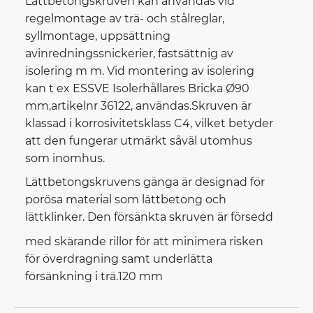
Lättbetongskruven kan användas vid
regelmontage av trä- och stålreglar,
syllmontage, uppsättning
avinredningssnickerier, fastsättnig av
isolering m m. Vid montering av isolering
kan t ex ESSVE Isolerhållares Bricka Ø90
mm,artikelnr 36122, användas.Skruven är
klassad i korrosivitetsklass C4, vilket betyder
att den fungerar utmärkt såväl utomhus
som inomhus.
Lättbetongskruvens gänga är designad för
porösa material som lättbetong och
lättklinker. Den försänkta skruven är försedd
med skärande rillor för att minimera risken
för överdragning samt underlätta
försänkning i trä.120 mm