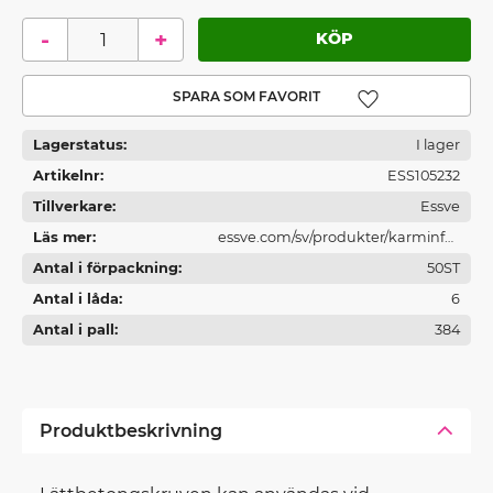
-
+
Lägg till i favoriter
Lagerstatus
I lager
Artikelnr
ESS105232
Tillverkare
Essve
Läs mer
essve.com/sv/produkter/karminfas
Antal i förpackning
tning/
50ST
Antal i låda
6
Antal i pall
384
Produktbeskrivning