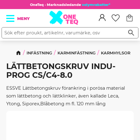
OneTeq - Marknadsledande
volymrabatter*
Kundv
Meny
Favorit
INFÄSTNING
KARMINFÄSTNING
KARMHYLSOR
LÄTTBETONGSKRUV INDU-
PROG CS/C4-8.0
ESSVE Lättbetongskruv förankring i porösa material
som lättbetong och lättklinker, även kallade Leca,
Ytong, Siporex,Blåbetong m fl. 120 mm lång