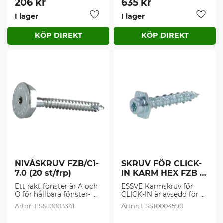
206
kr
635
kr
Karmskruv enklare, 
I lager
I lager
snabbare och säkrare.
Lägg till i favoriter
Lägg t
NIVÅSKRUV FZB/C1-
SKRUV FÖR CLICK-
7.0 (20 st/frp)
IN KARM HEX FZB 
7,5X50 (72 st/frp)
Ett rakt fönster är A och 
ESSVE Karmskruv för 
O för hållbara fönster- 
CLICK-IN är avsedd för 
och dörrmontage. Med 
montage och infästning 
ESS10003341
ESS10004590
Nivåskruv säkerställer du 
av fönster och dörrar 
att karmen sitter rakt 
utrustade med beslag 