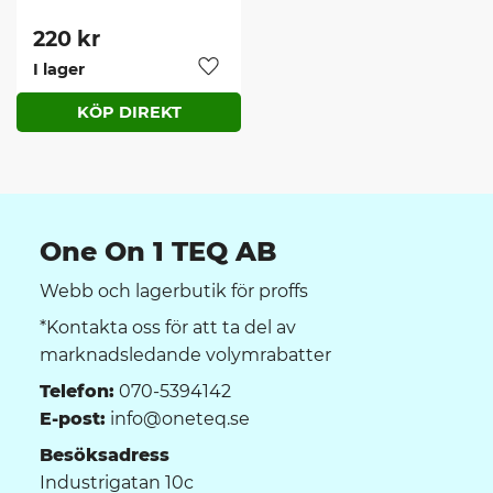
änden för 
montage-/justering av 
220
kr
hylsor samt TX30 i andra 
I lager
ändan för montage av 
Lägg till i favoriter
samtliga tillhörande 
skruvar.
One On 1 TEQ AB
Webb och lagerbutik för proffs
*Kontakta oss för att ta del av
marknadsledande volymrabatter
Telefon:
070-5394142
E-post:
info@oneteq.se
Besöksadress
Industrigatan 10c