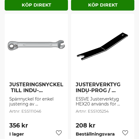
JUSTERINGSNYCKEL
JUSTERVERKTYG 
 TILL INDU-
INDU-PROG / 
PROG/PROGRAMA 
NIVÅSKRUV (1 
Spärrnyckel för enkel 
ESSVE Justerverktyg 
KARMSKRUV 10MM 
st/frp)
justering av 
HEX20 används för 
(1 st/frp)
karminfästning.
justering av ESSVE 
ESS111046
ESS105254
Nivåskruv. Justerverktyg 
HEX20 kan även 
användas för 
356
kr
208
kr
finjustering av 
I lager
Beställningsvara
iskruvningslängd av 
Lägg till i favoriter
Lägg t
ESSVE Karmhylsa mellan 