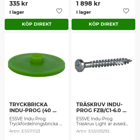
och ersätter behov av 
från CLICK-IN
335
kr
1 898
kr
klossar och kilar. 
I lager
I lager
Montaget är enkelt och 
Lägg till i favoriter
Lägg t
justerbart med hjälp av 
det tillhörande 
Justerverktyget. 
Justermånen är
TRYCKBRICKA 
TRÄSKRUV INDU-
INDU-PROG (40 
PROG FZB/C1-6.0 
st/frp)
(100 st/frp)
ESSVE Indu-Prog 
ESSVE Indu-Prog 
Tryckfördelningsbricka 
Träskruv Light är avsedd 
är avsedd för 
för lättare fönster- och 
ESS111123
ESS105292
användning vid 
dörrmontage 
infästning mot porösa 
tillsammans med Indu-