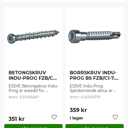
BETONGSKRUV 
BORRSKRUV INDU-
INDU-PROG FZB/C1-
PROG BS FZB/C1-7.0 
7,5 (100 st/frp)
(100 st/frp)
ESSVE Betongskruv Indu-
ESSVE Indu-Prog 
Prog är avsedd för 
Självborrande skruv är 
montering av Indu-Prog 
avsedd för montering av 
ESS105267
ESS105379
karmhylsa i betong, 
Indu-Prog Karmhylsa 
tegel, håltegel samt 
mot stålregel, max 
hålsten. Kan även 
godstjocklek 5 mm.
359
kr
användas vid förankring 
351
kr
I lager
i trä.
Lägg till i favoriter
Lägg t